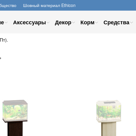
бщество
Шовный материал Ethicon
ие
Аксессуары
Декор
Корм
Средства
Пт).
→