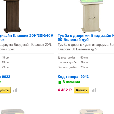
дизайн Классик 20R/30R/40R
Тумба с дверями Биодизайн 
рех
50 Беленый дуб
вариума Биодизайн Классик 20R;
Тумба с дверями для аквариума Би
отой орех
Классик 50 Беленый дуб
45 см
Длина тумбы:
50 см
25 см
Ширина тумбы:
29 см
73 см
Высота тумбы:
73 см
: 9022
Код товара: 9043
и
В наличии
4 462
Р