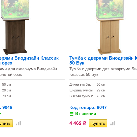
верями Биодизайн Классик
Тумба с дверями Биодизайн 
 орех
50 Бук
рями для аквариума Биодизайн
Тумба с дверями для аквариума Би
олотой орех
Классик 50 Бук
50 см
Длина тумбы:
50 см
29 см
Ширина тумбы:
29 см
73 см
Высота тумбы:
73 см
: 9046
Код товара: 9047
и
В наличии
4 462
Р