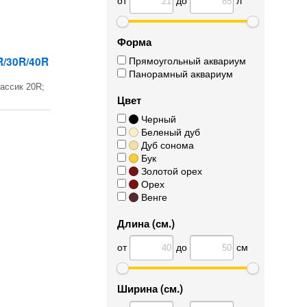
Форма
Прямоугольный аквариум
R/30R/40R
Панорамный аквариум
ассик 20R;
Цвет
Черный
Беленый дуб
Дуб сонома
Бук
Золотой орех
Орех
Венге
Длина (см.)
от
до
см
Ширина (см.)