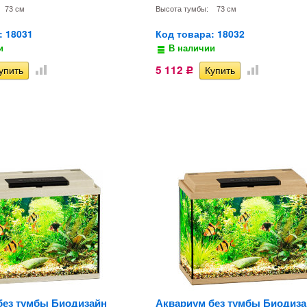
73 см
Высота тумбы:
73 см
: 18031
Код товара: 18032
и
В наличии
5 112
Р
без тумбы Биодизайн
Аквариум без тумбы Биодиза