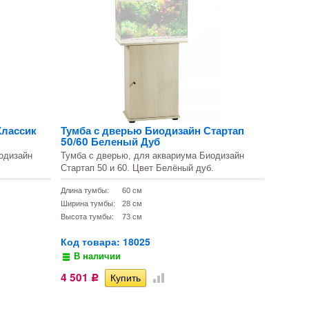
Классик
Тумба с дверью Биодизайн Стартап
50/60 Беленый Дуб
одизайн
Тумба с дверью, для аквариума Биодизайн
Стартап 50 и 60. Цвет Белёный дуб.
Длина тумбы:
60 см
Ширина тумбы:
28 см
Высота тумбы:
73 см
Код товара: 18025
В наличии
4 501
Р