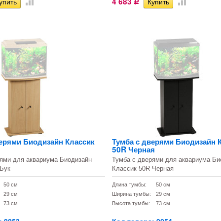
4 683
Р
верями Биодизайн Классик
Тумба с дверями Биодизайн 
50R Черная
рями для аквариума Биодизайн
Тумба с дверями для аквариума Би
 Бук
Классик 50R Черная
50 см
Длина тумбы:
50 см
29 см
Ширина тумбы:
29 см
73 см
Высота тумбы:
73 см