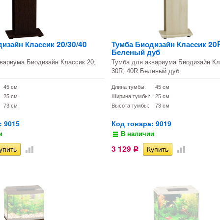
изайн Классик 20/30/40
Тумба Биодизайн Классик 20
Беленый дуб
вариума Биодизайн Классик 20;
Тумба для аквариума Биодизайн Кл
30R; 40R Беленый дуб
45 см
Длина тумбы:
45 см
25 см
Ширина тумбы:
25 см
73 см
Высота тумбы:
73 см
: 9015
Код товара: 9019
и
В наличии
3 129
Р