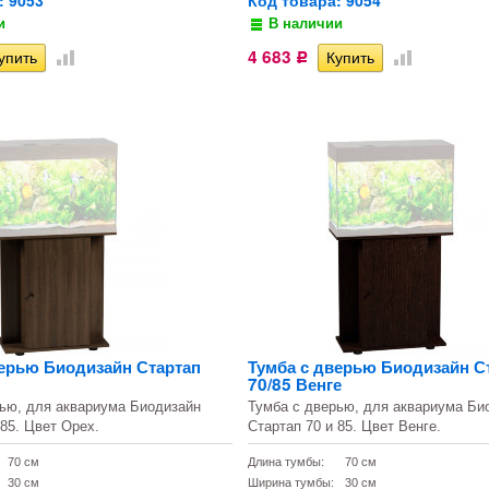
: 9053
Код товара: 9054
и
В наличии
4 683
Р
верью Биодизайн Стартап
Тумба с дверью Биодизайн С
70/85 Венге
ью, для аквариума Биодизайн
Тумба с дверью, для аквариума Би
 85. Цвет Орех.
Стартап 70 и 85. Цвет Венге.
70 см
Длина тумбы:
70 см
30 см
Ширина тумбы:
30 см