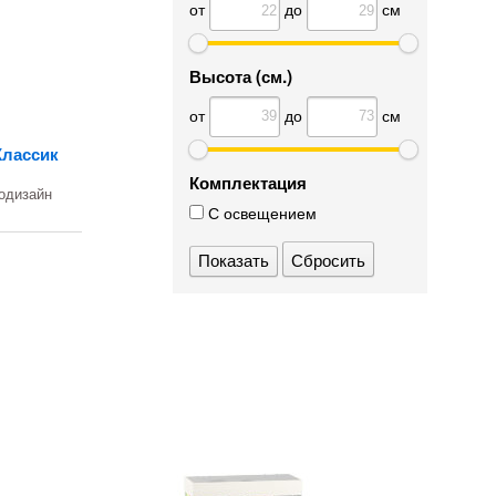
от
до
см
Высота (см.)
от
до
см
Классик
Комплектация
одизайн
С освещением
Сбросить