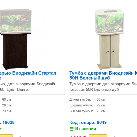
верью Биодизайн Стартап
Тумба с дверями Биодизайн 
е
50R Беленый дуб
ью, для аквариума Биодизайн
Тумба с дверями для аквариума Би
 60. Цвет Венге.
Классик 50R Беленый дуб
60 см
Длина тумбы:
50 см
28 см
Ширина тумбы:
29 см
73 см
Высота тумбы:
73 см
: 18028
Код товара: 9049
и
В наличии