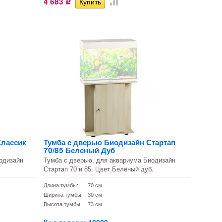
4 683
Р
Классик
Тумба с дверью Биодизайн Стартап
70/85 Беленый Дуб
одизайн
Тумба с дверью, для аквариума Биодизайн
Стартап 70 и 85. Цвет Белёный дуб.
Длина тумбы:
70 см
Ширина тумбы:
30 см
Высота тумбы:
73 см