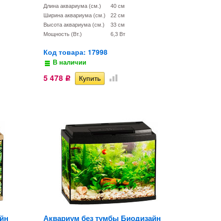
Длина аквариума (см.)
40 см
Ширина аквариума (см.)
22 см
Высота аквариума (см.)
33 см
Мощность (Вт.)
6,3 Вт
Код товара: 17998
В наличии
5 478
Р
йн
Аквариум без тумбы Биодизайн