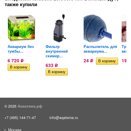
также купили
Аквариум без
Фильтр
Распылитель для
Трой
тумбы...
внутренний
аквариума...
аква
скимер...
6 720
24
19
Р
Р
633
Р
© 2026
Акватема.рф
+7 (495) 144-71-47
info@aqatema.ru
г. Москва