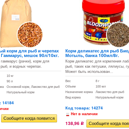
ый корм для рыб и черепах
Корм деликатес для рыб Био
Гаммарус, мешок 90л/10кг.
Мотыль, банка 100мл/8г.
гаммарус (рачки), корм для
Корм деликатес для кормления ла
рыб, и водных черепах.
рыб, таких как петушки, лялиусы, г
Может быть использован...
10 кг
Вес
8 г
90 л
Объем
100 мл
рма
Основной корм, Лакомство для рыб
Назначение корма
Лакомство для рыб
Натуральный корм
Вид корма
Натуральный корм
: 14184
Код товара: 14274
личии
Нет в наличии
138,96
Р