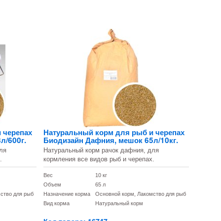
 черепах
Натуральный корм для рыб и черепах
л/600г.
Биодизайн Дафния, мешок 65л/10кг.
ля
Натуральный корм рачок дафния, для
.
кормления все видов рыб и черепах.
Вес
10 кг
Объем
65 л
ство для рыб
Назначение корма
Основной корм, Лакомство для рыб
Вид корма
Натуральный корм
Код товара: 16747