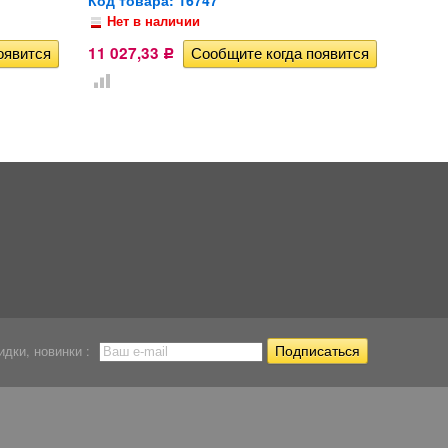
Нет в наличии
11 027,33
Р
идки, новинки :