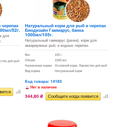
 черепах
Натуральный корм для рыб и черепах
00мл/52г.
Биодизайн Гаммарус, банка
1000мл/105г.
м для
Натуральный гаммарус (рачки), корм для
х.
аквариумных рыб, и водных черепах.
Вес
105 г
Объем
1000 мл
ство для рыб
Назначение корма
Основной корм, Лакомство для рыб
Вид корма
Натуральный корм
Код товара: 14183
Нет в наличии
344,80
Р