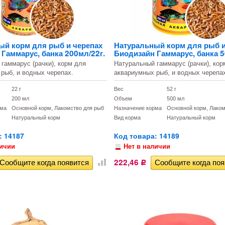
ый корм для рыб и черепах
Натуральный корм для рыб и
Гаммарус, банка 200мл/22г.
Биодизайн Гаммарус, банка 5
гаммарус (рачки), корм для
Натуральный гаммарус (рачки), кор
рыб, и водных черепах.
аквариумных рыб, и водных черепа
22 г
Вес
52 г
200 мл
Объем
500 мл
рма
Основной корм, Лакомство для рыб
Назначение корма
Основной корм, Лаком
Натуральный корм
Вид корма
Натуральный корм
: 14187
Код товара: 14189
личии
Нет в наличии
222,46
Р