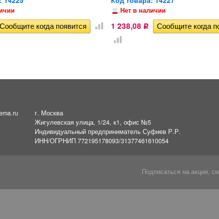
личии
Нет в наличии
1 238,08
Р
ema.ru
г. Москва
Жигулевская улица, 1/24, к1, офис №5
Индивидуальный предприниматель Суфиев Р.Р.
ИНН/ОГРНИП 772195178093/31377461610054
Подписаться на акции, ск