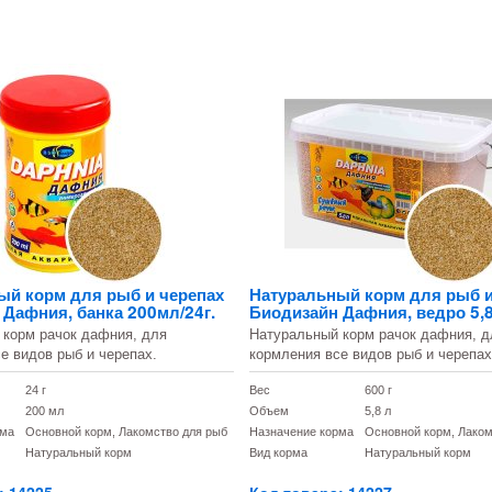
ый корм для рыб и черепах
Натуральный корм для рыб и
Дафния, банка 200мл/24г.
Биодизайн Дафния, ведро 5,8
 корм рачок дафния, для
Натуральный корм рачок дафния, д
е видов рыб и черепах.
кормления все видов рыб и черепах
24 г
Вес
600 г
200 мл
Объем
5,8 л
рма
Основной корм, Лакомство для рыб
Назначение корма
Основной корм, Лаком
Натуральный корм
Вид корма
Натуральный корм
: 14225
Код товара: 14227