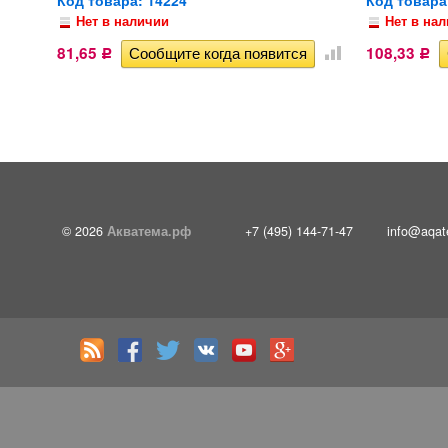
Нет в наличии
Нет в на
81,65
108,33
Р
Р
© 2026
Акватема.рф
+7 (495) 144-71-47
info@aqat