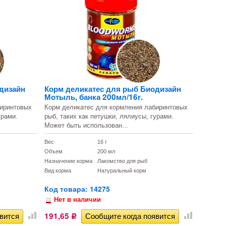
дизайн
Корм деликатес для рыб Биодизайн
Мотыль, банка 200мл/16г.
биринтовых
Корм деликатес для кормления лабиринтовых
урами.
рыб, таких как петушки, лялиусы, гурами.
Может быть использован...
Вес
16 г
Объем
200 мл
Назначение корма
Лакомство для рыб
Вид корма
Натуральный корм
Код товара: 14275
Нет в наличии
191,65
Р