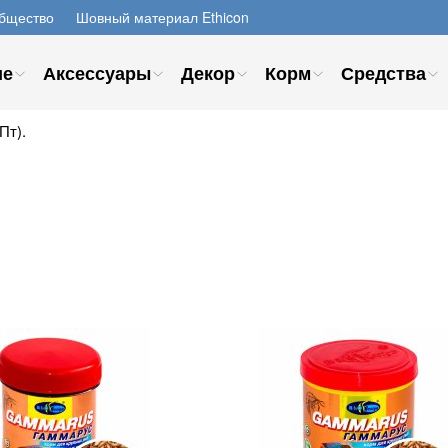
бщество
Шовный материал Ethicon
ие
Аксессуары
Декор
Корм
Средства
Пт).