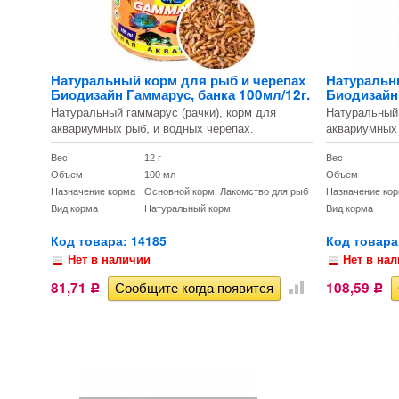
Натуральный корм для рыб и черепах
Натуральн
Биодизайн Гаммарус, банка 100мл/12г.
Биодизайн 
Натуральный гаммарус (рачки), корм для
Натуральный 
аквариумных рыб, и водных черепах.
аквариумных 
Вес
12 г
Вес
Объем
100 мл
Объем
Назначение корма
Основной корм, Лакомство для рыб
Назначение ко
Вид корма
Натуральный корм
Вид корма
Код товара: 14185
Код товара
Нет в наличии
Нет в на
81,71
108,59
Р
Р