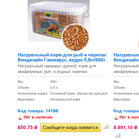
Натуральный корм для рыб и черепах
Натуральн
Биодизайн Гаммарус, ведро 5,8л/600г.
Биодизайн 
Натуральный гаммарус (рачки), корм для
Натуральный 
аквариумных рыб, и водных черепах.
аквариумных 
Вес
600 г
Вес
Объем
5,8 л
Объем
Назначение корма
Основной корм, Лакомство для рыб
Назначение ко
Вид корма
Натуральный корм
Вид корма
Код товара: 14188
Код товара
Нет в наличии
Нет в на
850,75
8 891,10
Р
Р