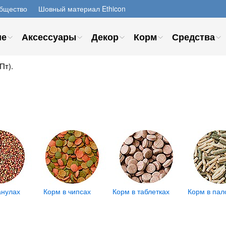
бщество
Шовный материал Ethicon
ие
Аксессуары
Декор
Корм
Средства
Пт).
анулах
Корм в чипсах
Корм в таблетках
Корм в пал