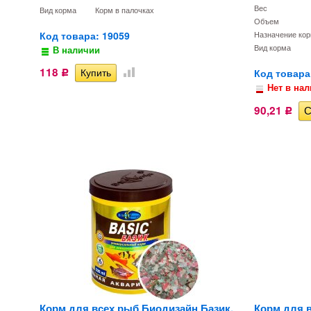
Вес
Вид корма
Корм в палочках
Объем
Код товара: 19059
Назначение ко
В наличии
Вид корма
118
Код товара
Р
Нет в на
90,21
Р
Корм для всех рыб Биодизайн Базик,
Корм для 