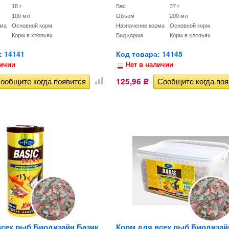
18 г
Вес
37 г
100 мл
Объем
200 мл
рма
Основной корм
Назначение корма
Основной корм
Корм в хлопьях
Вид корма
Корм в хлопьях
: 14141
Код товара: 14145
личии
Нет в наличии
125,96
Р
всех рыб Биодизайн Базик,
Корм для всех рыб Биодизай