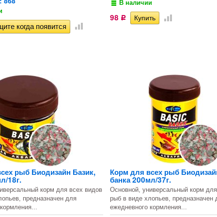
: 868
В наличии
и
98
Р
всех рыб Биодизайн Базик,
Корм для всех рыб Биодизай
л/18г.
банка 200мл/37г.
иверсальный корм для всех видов
Основной, универсальный корм для
лопьев, предназначен для
рыб в виде хлопьев, предназначен 
кормления...
ежедневного кормления...