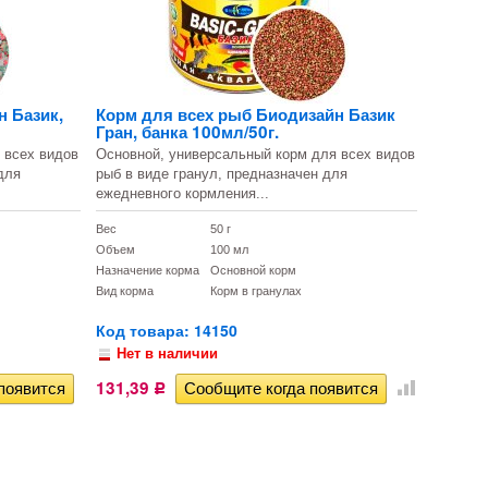
н Базик,
Корм для всех рыб Биодизайн Базик
Гран, банка 100мл/50г.
 всех видов
Основной, универсальный корм для всех видов
для
рыб в виде гранул, предназначен для
ежедневного кормления...
Вес
50 г
Объем
100 мл
Назначение корма
Основной корм
Вид корма
Корм в гранулах
Код товара: 14150
Нет в наличии
131,39
Р