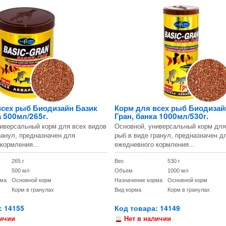
всех рыб Биодизайн Базик
Корм для всех рыб Биодизай
а 500мл/265г.
Гран, банка 1000мл/530г.
иверсальный корм для всех видов
Основной, универсальный корм для
ранул, предназначен для
рыб в виде гранул, предназначен д
кормления...
ежедневного кормления...
265 г
Вес
530 г
500 мл
Объем
1000 мл
рма
Основной корм
Назначение корма
Основной корм
Корм в гранулах
Вид корма
Корм в гранулах
: 14155
Код товара: 14149
личии
Нет в наличии