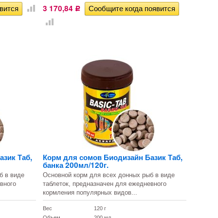
3 170,84
Р
азик Таб,
Корм для сомов Биодизайн Базик Таб,
банка 200мл/120г.
б в виде
Основной корм для всех донных рыб в виде
вного
таблеток, предназначен для ежедневного
кормления популярных видов...
Вес
120 г
Объем
200 мл