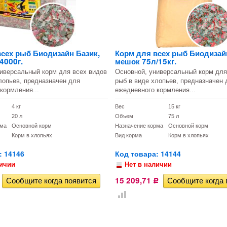
всех рыб Биодизайн Базик,
Корм для всех рыб Биодизай
4000г.
мешок 75л/15кг.
иверсальный корм для всех видов
Основной, универсальный корм для
лопьев, предназначен для
рыб в виде хлопьев, предназначен 
кормления...
ежедневного кормления...
4 кг
Вес
15 кг
20 л
Объем
75 л
рма
Основной корм
Назначение корма
Основной корм
Корм в хлопьях
Вид корма
Корм в хлопьях
: 14146
Код товара: 14144
личии
Нет в наличии
15 209,71
Р