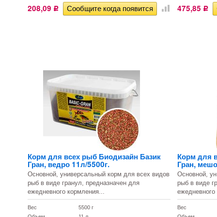
208,09
475,85
Р
Р
Корм для всех рыб Биодизайн Базик
Корм для 
Гран, ведро 11л/5500г.
Гран, мешо
Основной, универсальный корм для всех видов
Основной, ун
рыб в виде гранул, предназначен для
рыб в виде г
ежедневного кормления...
ежедневного 
Вес
5500 г
Вес
Объем
11 л
Объем