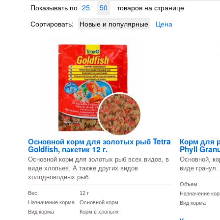
Показывать по
25
50
товаров на странице
Сортировать:
Новые и популярные
Цена
Основной корм для золотых рыб Tetra
Корм для 
Goldfish, пакетик 12 г.
Phyll Gran
Основной корм для золотых рыб всех видов, в
Основной, ко
виде хлопьев. А также других видов
виде гранул.
холодноводных рыб
Объем
Вес
12 г
Назначение ко
Назначение корма
Основной корм
Вид корма
Вид корма
Корм в хлопьях