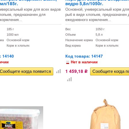
мл/185г.
ведро 5,8л/1050г.
иверсальный корм для всех видов
Основной, универсальный корм для
лопьев, предназначен для
рыб в виде хлопьев, предназначен 
кормления...
ежедневного кормления...
185 г
Вес
1050 г
1000 мл
Объем
5,8 л
рма
Основной корм
Назначение корма
Основной корм
Корм в хлопьях
Вид корма
Корм в хлопьях
: 14140
Код товара: 14147
личии
Нет в наличии
1 459,18
Р