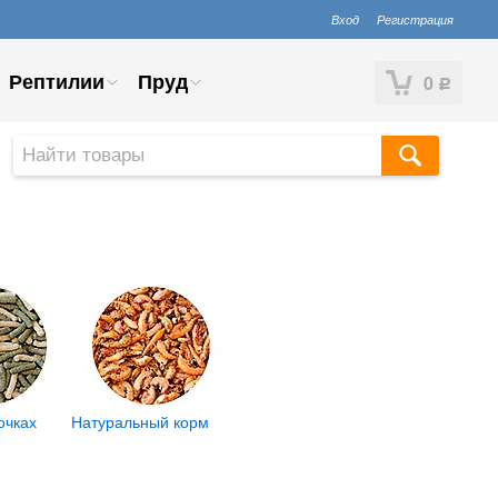
Вход
Регистрация
Рептилии
Пруд
0
Р
очках
Натуральный корм