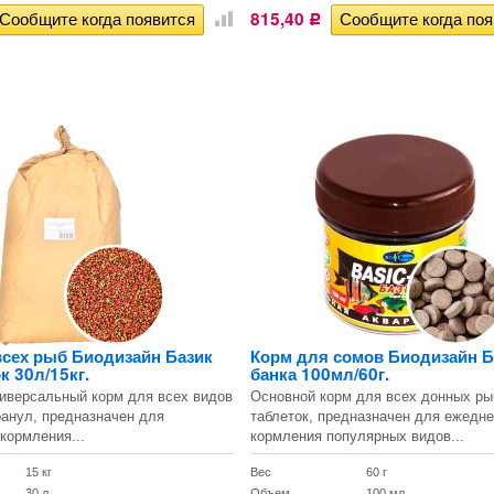
815,40
Р
всех рыб Биодизайн Базик
Корм для сомов Биодизайн Б
к 30л/15кг.
банка 100мл/60г.
иверсальный корм для всех видов
Основной корм для всех донных ры
ранул, предназначен для
таблеток, предназначен для ежедне
кормления...
кормления популярных видов...
15 кг
Вес
60 г
30 л
Объем
100 мл