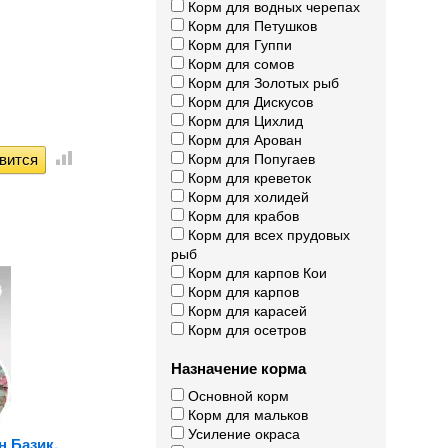
Корм для водных черепах
Корм для Петушков
Корм для Гуппи
Корм для сомов
Корм для Золотых рыб
Корм для Дискусов
Корм для Цихлид
Корм для Арован
Корм для Попугаев
Корм для креветок
Корм для холидей
Корм для крабов
Корм для всех прудовых
рыб
Корм для карпов Кои
Корм для карпов
Корм для карасей
Корм для осетров
Назначение корма
Основной корм
Корм для мальков
Усиление окраса
н Базик,