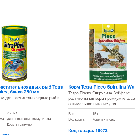
растительноядных рыб Tetra
Корм Tetra Pleco Spirulina Waf
ules, банка 250 мл.
Тетра Плеко Спирулина Вэйферс —
рм для растительноядных рыб в
растительный корм премиум-класса
оптимальное питание для...
250 мл
Вес
15 г
рма
Для повышения иммунитета
Вид корма
Корм в чипсах
Корм в гранулах
Код товара: 19072