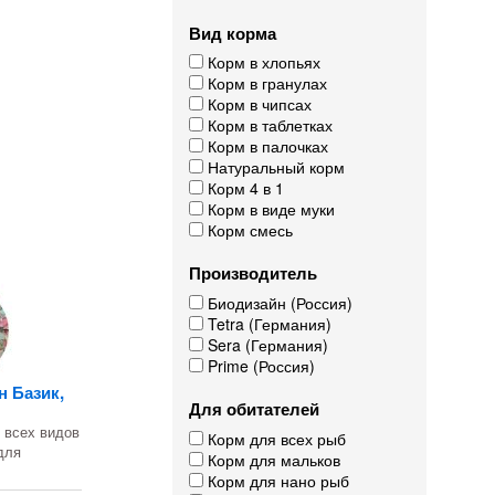
Вид корма
Корм в хлопьях
Корм в гранулах
Корм в чипсах
Корм в таблетках
Корм в палочках
Натуральный корм
Корм 4 в 1
Корм в виде муки
Корм смесь
Производитель
Биодизайн (Россия)
Tetra (Германия)
Sera (Германия)
Prime (Россия)
н Базик,
Для обитателей
 всех видов
Корм для всех рыб
для
Корм для мальков
Корм для нано рыб