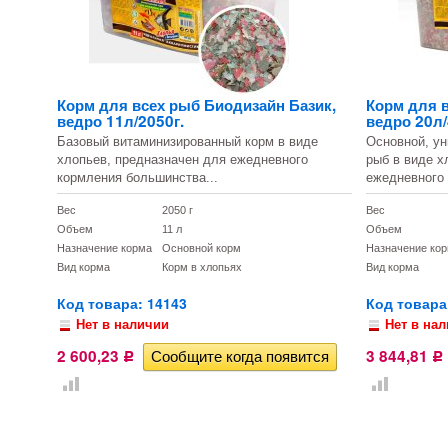
Корм для всех рыб Биодизайн Базик,
Корм для 
ведро 11л/2050г.
ведро 20л/
Базовый витаминизированный корм в виде
Основной, ун
хлопьев, предназначен для ежедневного
рыб в виде х
кормления большинства...
ежедневного 
Вес
2050 г
Вес
Объем
11 л
Объем
Назначение корма
Основной корм
Назначение ко
Вид корма
Корм в хлопьях
Вид корма
Код товара: 14143
Код товара
Нет в наличии
Нет в на
2 600,23
3 844,81
Р
Р