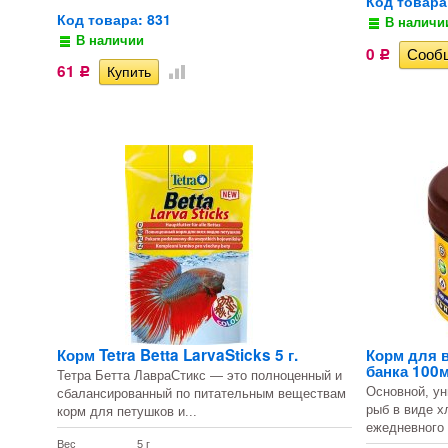
Код товара
Код товара: 831
В наличи
В наличии
0
Р
61
Р
Корм Tetra Betta LarvaSticks 5 г.
Корм для 
банка 100м
Тетра Бетта ЛавраСтикс — это полноценный и
Основной, ун
сбалансированный по питательным веществам
рыб в виде х
корм для петушков и...
ежедневного 
Вес
5 г