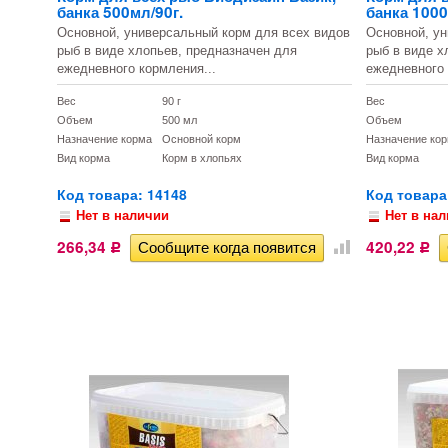
банка 500мл/90г.
банка 1000
Основной, универсальный корм для всех видов
Основной, ун
рыб в виде хлопьев, предназначен для
рыб в виде х
ежедневного кормления...
ежедневного 
Вес
90 г
Вес
Объем
500 мл
Объем
Назначение корма
Основной корм
Назначение ко
Вид корма
Корм в хлопьях
Вид корма
Код товара: 14148
Код товара
Нет в наличии
Нет в на
266,34
420,22
Р
Р