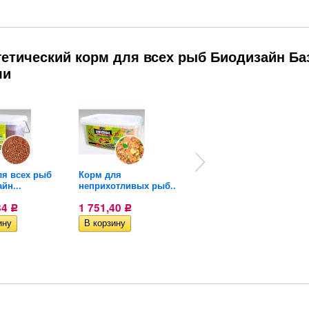
гетический корм для всех рыб Биодизайн Ба
ли
ля всех рыб
Корм для
Корм для донных
йн...
неприхотливых рыб...
рыб...
84
1 751,40
3 112,47
Р
Р
Р