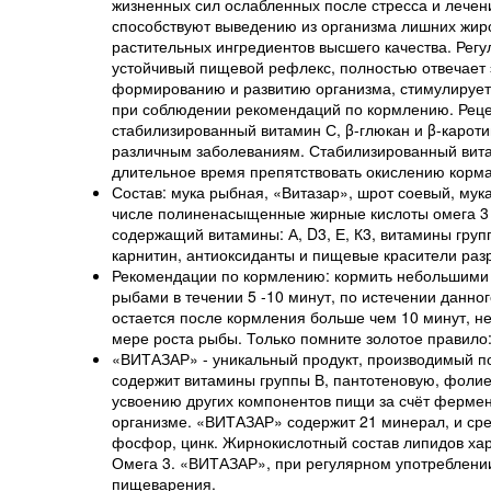
жизненных сил ослабленных после стресса и лечен
способствуют выведению из организма лишних жиро
растительных ингредиентов высшего качества. Регу
устойчивый пищевой рефлекс, полностью отвечает 
формированию и развитию организма, стимулирует 
при соблюдении рекомендаций по кормлению. Реце
стабилизированный витамин С, β-глюкан и β-карот
различным заболеваниям. Стабилизированный витам
длительное время препятствовать окислению корма
Состав: мука рыбная, «Витазар», шрот соевый, мук
числе полиненасыщенные жирные кислоты омега 3 (
содержащий витамины: А, D
3
, Е, К
3
, витамины груп
карнитин, антиоксиданты и пищевые красители раз
Рекомендации по кормлению: кормить небольшими п
рыбами в течении 5 -10 минут, по истечении данно
остается после кормления больше чем 10 минут, 
мере роста рыбы. Только помните золотое правило:
«ВИТАЗАР» - уникальный продукт, производимый п
содержит витамины группы В, пантотеновую, фолиев
усвоению других компонентов пищи за счёт фермен
организме. «ВИТАЗАР» содержит 21 минерал, и сред
фосфор, цинк. Жирнокислотный состав липидов х
Омега 3. «ВИТАЗАР», при регулярном употреблени
пищеварения.