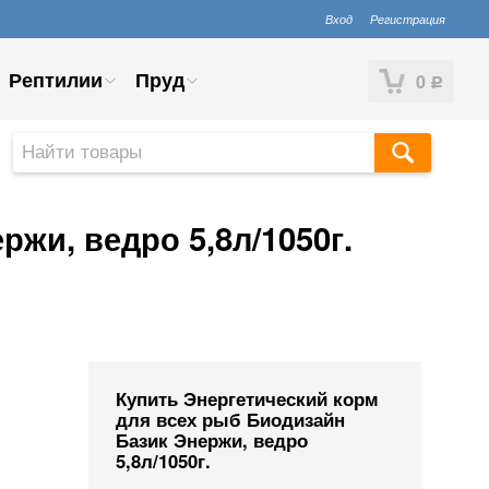
Вход
Регистрация
Рептилии
Пруд
0
Р
жи, ведро 5,8л/1050г.
Купить Энергетический корм
для всех рыб Биодизайн
Базик Энержи, ведро
5,8л/1050г.