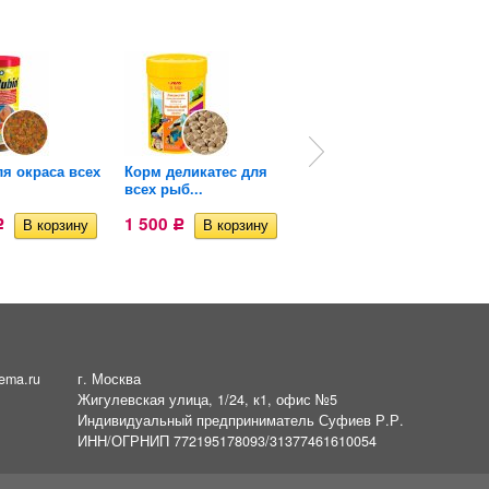
я окраса всех
Корм деликатес для
Корм для сомов
всех рыб...
Tetra...
1 500
1 640
Р
Р
Р
ema.ru
г. Москва
Жигулевская улица, 1/24, к1, офис №5
Индивидуальный предприниматель Суфиев Р.Р.
ИНН/ОГРНИП 772195178093/31377461610054