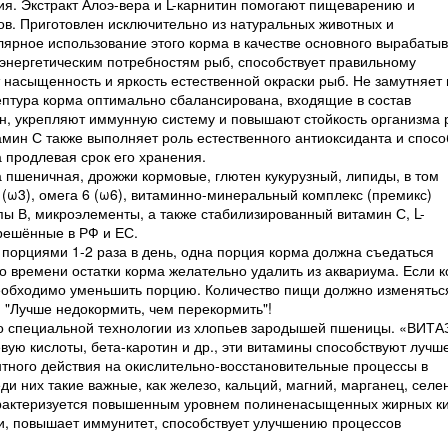
ия. Экстракт Алоэ-вера и L-карнитин помогают пищеварению и
в. Приготовлен исключительно из натуральных животных и
лярное использование этого корма в качестве основного вырабаты
энергетическим потребностям рыб, способствует правильному
насыщенность и яркость естественной окраски рыб. Не замутняет 
птура корма оптимально сбалансирована, входящие в состав
ин, укрепляют иммунную систему и повышают стойкость организма 
ин С также выполняет роль естественного антиоксиданта и спосо
 продлевая срок его хранения.
а пшеничная, дрожжи кормовые, глютен кукурузный, липиды, в том
ω3), омега 6 (ω6), витаминно-минеральный комплекс (премикс)
пы В, микроэлементы, а также стабилизированный витамин С, L-
решённые в РФ и ЕС.
орциями 1-2 раза в день, одна порция корма должна съедаться
го времени остатки корма желательно удалить из аквариума. Если 
необходимо уменьшить порцию. Количество пищи должно изменятьс
 "Лучше недокормить, чем перекормить"!
о специальной технологии из хлопьев зародышей пшеницы. «ВИТ
ую кислоты, бета-каротин и др., эти витамины способствуют лучш
тного действия на окислительно-восстановительные процессы в
и них такие важные, как железо, кальций, магний, марганец, селен
арактеризуется повышенным уровнем полиненасыщенных жирных к
и, повышает иммунитет, способствует улучшению процессов