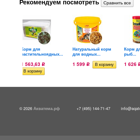
Рекомендуем посмотреть
 рыб
Корм для
Натуральный корм
Корм дл
растительноядных...
для водных...
рыб...
1 563,63
1 599
1 626
Р
Р
© 2026
Акватема.рф
+7 (495) 144-71-47
info@aqat