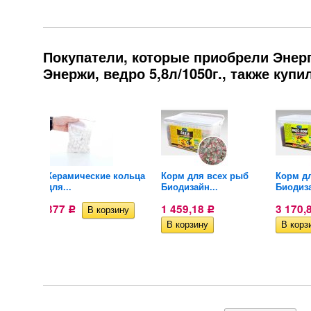
Покупатели, которые приобрели Энер
Энержи, ведро 5,8л/1050г., также купи
ных
Керамические кольца
Корм для всех рыб
Корм д
для...
Биодизайн...
Биодиза
377
1 459,18
3 170,
Р
Р