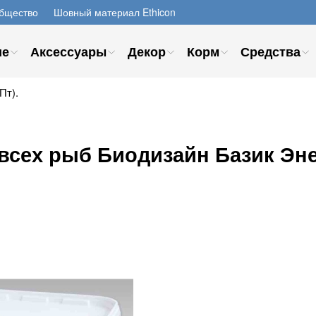
бщество
Шовный материал Ethicon
ие
Аксессуары
Декор
Корм
Средства
Пт).
всех рыб Биодизайн Базик Энер