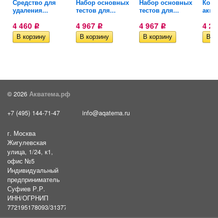
ля
Средство для
Набор основных
Набор основных
Конд
удаления...
тестов для...
тестов для...
аква
4 460
4 967
4 967
4 2
Р
Р
Р
© 2026
Акватема.рф
+7 (495) 144-71-47
info@aqatema.ru
г. Москва
Жигулевская
улица, 1/24, к1,
офис №5
Индивидуальный
предприниматель
Суфиев Р.Р.
ИНН/ОГРНИП
772195178093/31377461610054