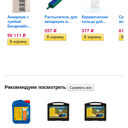
Аквариум с
Распылитель для
Керамические
Сред
.
тумбой
аквариума в...
кольца для...
аква
Биодизайн...
257
377
616
Р
Р
56 111
Р
Рекомендуем посмотреть