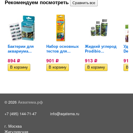
Рекомендуем посмотреть
ля
Бактерии для
Набор основных
Жидкий углерод
Удоб
аквариума...
тестов для...
Prodibio...
Denne
894
901
913
914
Р
Р
Р
© 2026
Акватема.рф
+7 (495) 144-71-47
info@aqatema.ru
г. Москва
Жигулевская