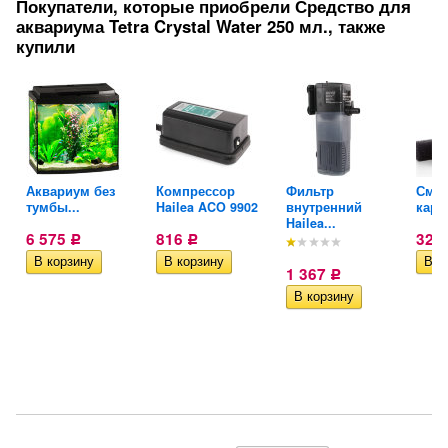
Покупатели, которые приобрели Средство для
аквариума Tetra Crystal Water 250 мл., также
купили
ой
Аквариум без
Компрессор
Фильтр
Сме
тумбы...
Hailea ACO 9902
внутренний
карт
Hailea...
6 575
816
328
Р
Р
1 367
Р