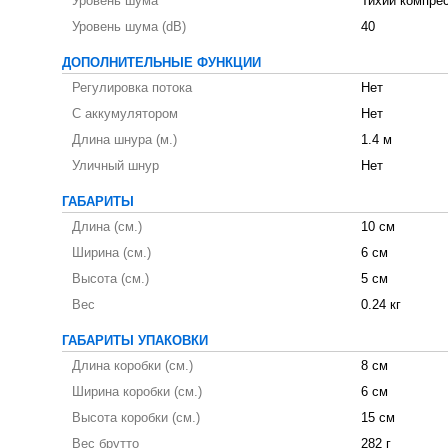
Уровень шума
Тихий компре
Уровень шума (dB)
40
ДОПОЛНИТЕЛЬНЫЕ ФУНКЦИИ
Регулировка потока
Нет
С аккумулятором
Нет
Длина шнура (м.)
1.4 м
Уличный шнур
Нет
ГАБАРИТЫ
Длина (см.)
10 см
Ширина (см.)
6 см
Высота (см.)
5 см
Вес
0.24 кг
ГАБАРИТЫ УПАКОВКИ
Длина коробки (см.)
8 см
Ширина коробки (см.)
6 см
Высота коробки (см.)
15 см
Вес брутто
282 г