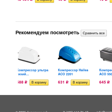
Рекомендуем посмотреть
oyu SA
Компрессор ультра
Компрессор Hailea
Компрес
тихий...
ACO 2201
ACO 55
588
631
645
Р
Р
Р