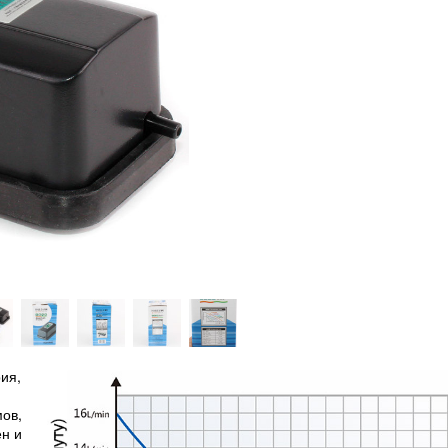
ия,
ов,
ен и