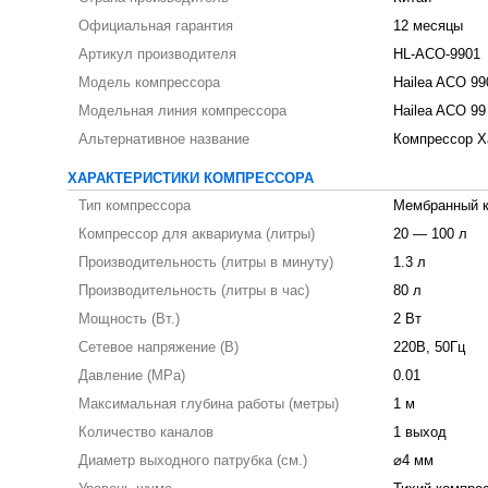
Официальная гарантия
12 месяцы
Артикул производителя
HL-ACO-9901
Модель компрессора
Hailea ACO 99
Модельная линия компрессора
Hailea ACO 99
Альтернативное название
Компрессор Х
ХАРАКТЕРИСТИКИ КОМПРЕССОРА
Тип компрессора
Мембранный 
Компрессор для аквариума (литры)
20 — 100 л
Производительность (литры в минуту)
1.3 л
Производительность (литры в час)
80 л
Мощность (Вт.)
2 Вт
Сетевое напряжение (В)
220В, 50Гц
Давление (MPa)
0.01
Максимальная глубина работы (метры)
1 м
Количество каналов
1 выход
Диаметр выходного патрубка (см.)
⌀4 мм