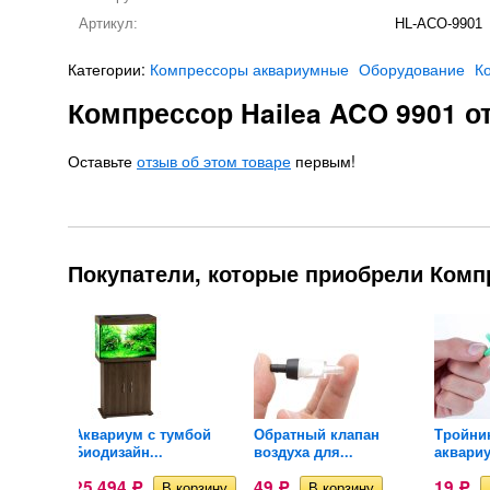
Артикул:
HL-ACO-9901
Категории:
Компрессоры аквариумные
Оборудование
К
Компрессор Hailea ACO 9901 
Оставьте
отзыв об этом товаре
первым!
Покупатели, которые приобрели Компр
ilea
Аквариум с тумбой
Обратный клапан
Тройни
Биодизайн...
воздуха для...
аквариу
25 494
49
19
Р
Р
Р