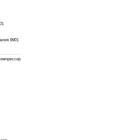
01
алея 9901
компрессор