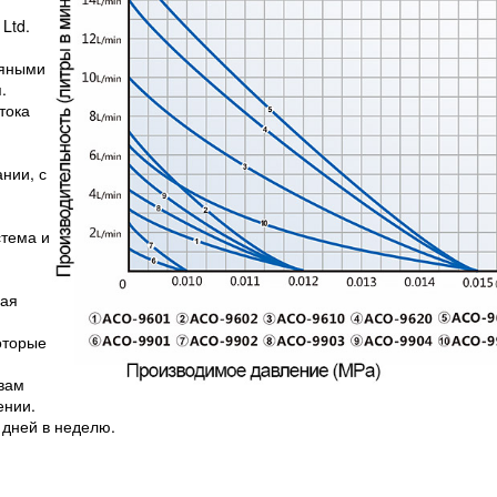
Ltd.
дяными
.
тока
нии, с
тема и
рая
оторые
вам
ении.
 дней в неделю.