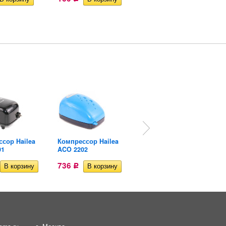
сор Hailea
Компрессор Hailea
Компрессор Hailea
01
ACO 2202
ACO 6601
736
774
Р
Р