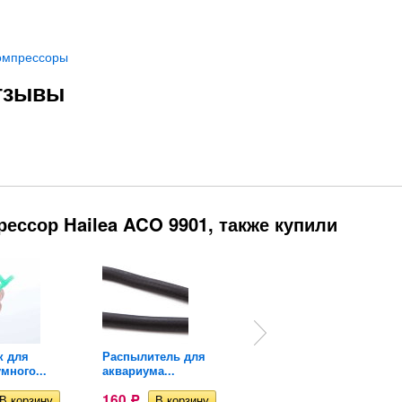
омпрессоры
отзывы
ессор Hailea ACO 9901, также купили
к для
Распылитель для
Распылитель для
много...
аквариума...
аквариума...
160
317
Р
Р