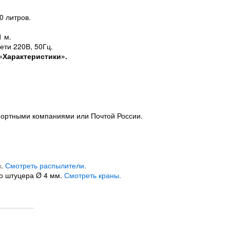
0 литров.
1 м.
ети 220В, 50Гц.
«Характеристики».
портными компаниями или Почтой России.
м.
Смотреть распылители.
го штуцера Ø 4 мм.
Смотреть краны.