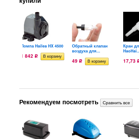
купили
я
Помпа Hailea HX 4500
Обратный клапан
Кран д
.
воздуха для...
HaoHai..
1 842
Р
49
17,73
Р
Рекомендуем посмотреть