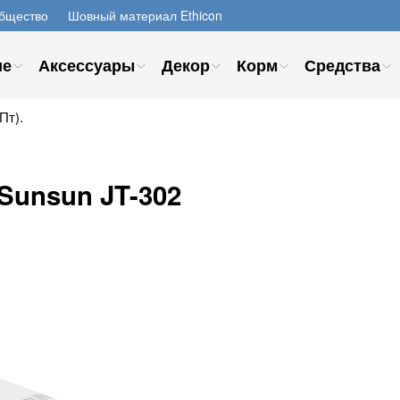
бщество
Шовный материал Ethicon
ие
Аксессуары
Декор
Корм
Средства
Пт).
Sunsun JT-302