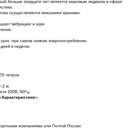
рый больше тридцати лет является мировым лидером в сфере
истики.
потока осуществляется внешними кранами.
ощают вибрацию и шум.
ление.
срок, при самом низком энергопотреблении.
 дней в неделю.
70 литров.
.2 м.
ети 220В, 50Гц.
«Характеристики».
портными компаниями или Почтой России.