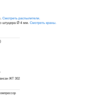
м.
Смотреть распылители.
го штуцера Ø 4 мм.
Смотреть краны.
)
0
ансан ЖТ 302
компрессор