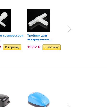
ля компрессора
Тройник для
Компрессор ультра
.
аквариумного...
тихий...
19,82
495
Р
Р
Р