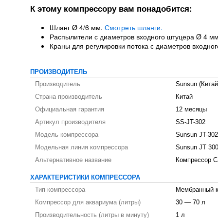
К этому компрессору вам понадобится:
Шланг Ø 4/6 мм.
Смотреть шланги.
Распылители с диаметров входного штуцера Ø 4 м
Краны для регулировки потока с диаметров входно
ПРОИЗВОДИТЕЛЬ
Производитель
Sunsun (Китай
Страна производитель
Китай
Официальная гарантия
12 месяцы
Артикул производителя
SS-JT-302
Модель компрессора
Sunsun JT-302
Модельная линия компрессора
Sunsun JT 30
Альтернативное название
Компрессор С
ХАРАКТЕРИСТИКИ КОМПРЕССОРА
Тип компрессора
Мембранный 
Компрессор для аквариума (литры)
30 — 70 л
Производительность (литры в минуту)
1 л