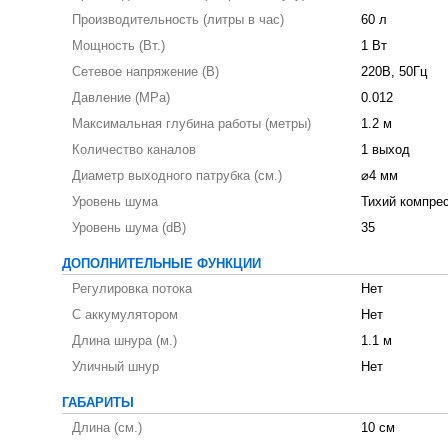
Производительность (литры в час)
60 л
Мощность (Вт.)
1 Вт
Сетевое напряжение (В)
220В, 50Гц
Давление (MPa)
0.012
Максимальная глубина работы (метры)
1.2 м
Количество каналов
1 выход
Диаметр выходного патрубка (см.)
⌀4 мм
Уровень шума
Тихий компре
Уровень шума (dB)
35
ДОПОЛНИТЕЛЬНЫЕ ФУНКЦИИ
Регулировка потока
Нет
С аккумулятором
Нет
Длина шнура (м.)
1.1 м
Уличный шнур
Нет
ГАБАРИТЫ
Длина (см.)
10 см