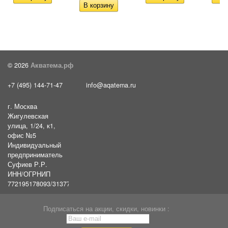
© 2026
Акватема.рф
+7 (495) 144-71-47
info@aqatema.ru
г. Москва
Жигулевская
улица, 1/24, к1,
офис №5
Индивидуальный
предприниматель
Суфиев Р.Р.
ИНН/ОГРНИП
772195178093/31377461610054
Подписаться на акции, скидки, новинки :