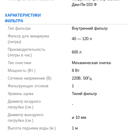
Джи-Пи 033 Ф
ХАРАКТЕРИСТИКИ
ФИЛЬТРА
Тип фильтра
Внутренний фильтр
Фильтр для аквариума
40 — 120 л
(литры)
Производительность
600 л
(литры в час)
Тип очистики
Механическая очитка
Мощность (Вт.)
8 Вт
Сетевое напряжение (В)
220В, 50Гц
Фильтрующих отсеков
1
Уровень шума
Тихий фильтр
Диаметр входного
-
патрубка (см.)
Диаметр выходного
⌀ 10 мм.
патрубка (см.)
Высота подъема воды (м.)
1 м