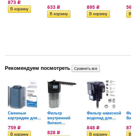
873
Р
633
895
568
Р
Р
Рекомендуем посмотреть
Сменные
Фильтр
Фильтр навесной
Филь
картриджи для...
внутренний
водопад для...
Suns
Sunsun...
759
848
873
Р
Р
828
Р