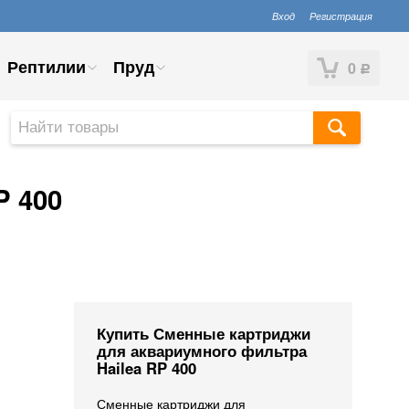
Вход
Регистрация
Рептилии
Пруд
0
Р
P 400
Купить Сменные картриджи
для аквариумного фильтра
Hailea RP 400
Сменные картриджи для