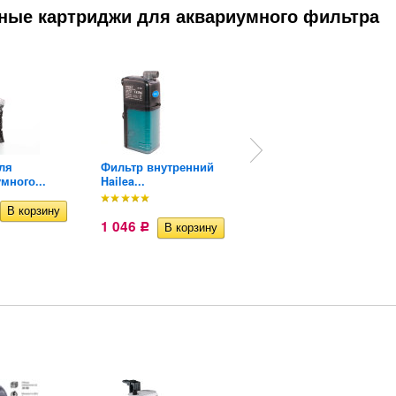
ные картриджи для аквариумного фильтра
ля
Фильтр внутренний
Фильтр внутренний
много...
Hailea...
Hailea...
1 703
Р
1 046
Р