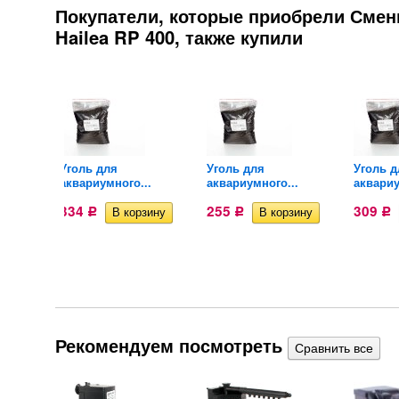
Покупатели, которые приобрели Смен
Hailea RP 400, также купили
м для
Уголь для
Уголь для
Уголь д
аквариумного...
аквариумного...
аквариу
334
255
309
Р
Р
Р
Рекомендуем посмотреть