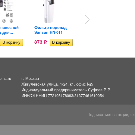
 навесной
Фильтр водопад
Фильтр внутренний
 для...
Sunsun HN-011
скимер...
873
895
Р
Р
ema.ru
г. Москва
Жигулевская улица, 1/24, к1, офис №5
Индивидуальный предприниматель Суфиев Р.Р.
ИНН/ОГРНИП 772195178093/31377461610054
Подписаться на акции, ск