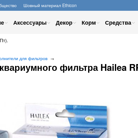
бщество
Шовный материал Ethicon
ие
Аксессуары
Декор
Корм
Средства
Пт).
олнители для фильтров
→
квариумного фильтра Hailea R