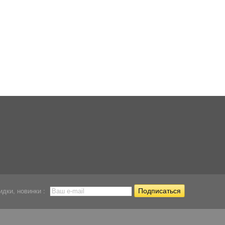
Фильтр внутренний
Фильтр водопад
Фильтр навесной
Sunsun...
Sunsun HN-012
водопад для...
915
980
988
Р
Р
Р
идки, новинки :