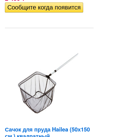
Сачок для пруда Hailea (50х150
см.) квадратный