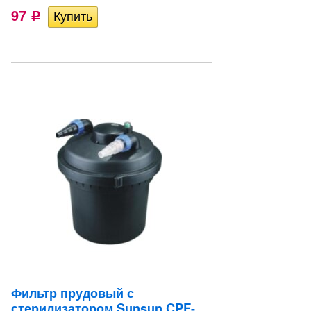
97
Р
Фильтр прудовый с
стерилизатором Sunsun CPF-