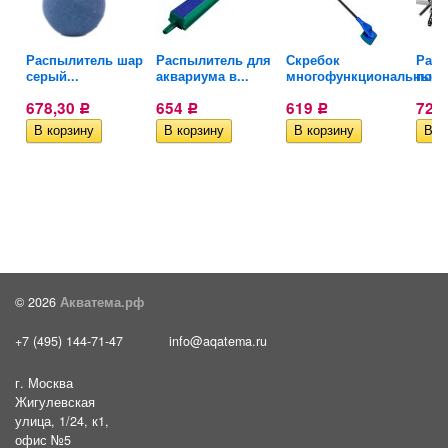
Распылитель шар
Распылитель для
Скребок
Разд
..
серый...
аквариума в...
многофункциональный..
поток
678,30
654
619
720
Р
Р
Р
© 2026
Акватема.рф
+7 (495) 144-71-47
info@aqatema.ru
г. Москва
Жигулевская
улица, 1/24, к1,
офис №5