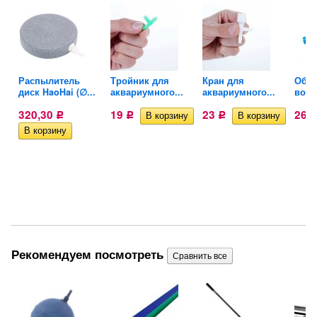
Распылитель
Тройник для
Кран для
Обра
диск HaoHai (∅...
аквариумного...
аквариумного...
возд
320,30
19
23
26
Р
Р
Р
Рекомендуем посмотреть