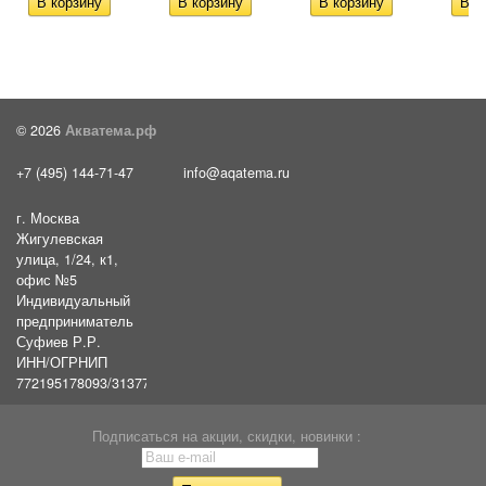
© 2026
Акватема.рф
+7 (495) 144-71-47
info@aqatema.ru
г. Москва
Жигулевская
улица, 1/24, к1,
офис №5
Индивидуальный
предприниматель
Суфиев Р.Р.
ИНН/ОГРНИП
772195178093/31377461610054
Подписаться на акции, скидки, новинки :