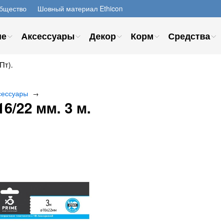
бщество
Шовный материал Ethicon
ие
Аксессуары
Декор
Корм
Средства
Пт).
сессуары
→
/22 мм. 3 м.