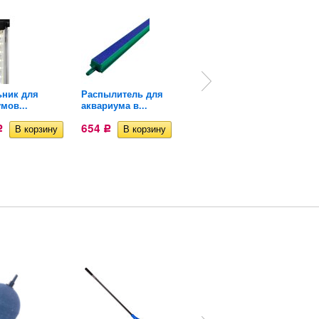
ьник для
Распылитель для
Термометр для
мов...
аквариума в...
аквариума...
654
409
Р
Р
Р