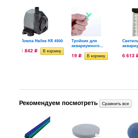
unsun
Помпа Hailea HX 4500
Тройник для
Светил
аквариумного...
аквариу
1 842
Р
19
6 613
Р
Рекомендуем посмотреть