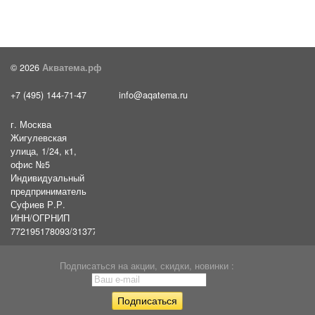
© 2026
Акватема.рф
+7 (495) 144-71-47
info@aqatema.ru
г. Москва
Жигулевская
улица, 1/24, к1,
офис №5
Индивидуальный
предприниматель
Суфиев Р.Р.
ИНН/ОГРНИП
772195178093/31377461610054
Подписаться на акции, скидки, новинки :