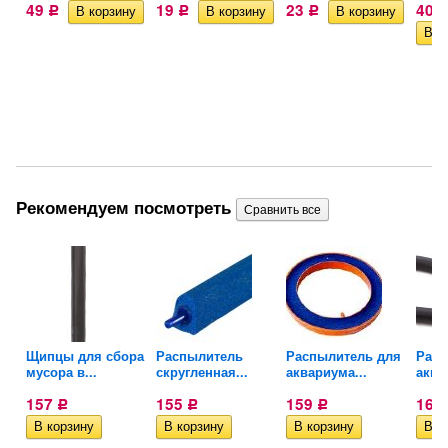
49
19
23
409
Р
Р
Р
Рекомендуем посмотреть
Щипцы для сбора
Распылитель
Распылитель для
Расп
мусора в...
скругленная...
аквариума...
аква
157
155
159
160
Р
Р
Р