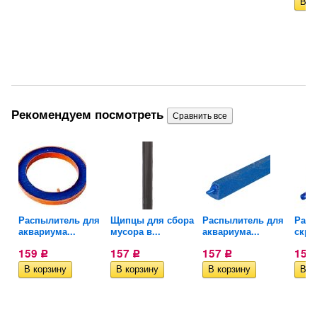
Рекомендуем посмотреть
W-
Распылитель для
Щипцы для сбора
Распылитель для
Расп
аквариума...
мусора в...
аквариума...
скру
159
157
157
155
Р
Р
Р