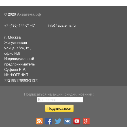
© 2026
Акватема.рф
+7 (495) 144-71-47
info@aqatema.ru
г. Москва
Жигулевская
улица, 1/24, к1,
офис №5
Индивидуальный
предприниматель
Суфиев Р.Р.
ИНН/ОГРНИП
772195178093/31377461610054
Подписаться на акции, скидки, новинки :