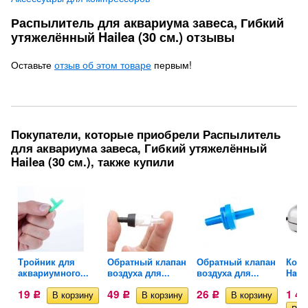
Распылитель для аквариума завеса, Гибкий
утяжелённый Hailea (30 см.) отзывы
Оставьте
отзыв об этом товаре
первым!
Покупатели, которые приобрели Распылитель
для аквариума завеса, Гибкий утяжелённый
Hailea (30 см.), также купили
Тройник для
Обратный клапан
Обратный клапан
Комп
аквариумного...
воздуха для...
воздуха для...
Hail
19
49
26
1 4
Р
Р
Р