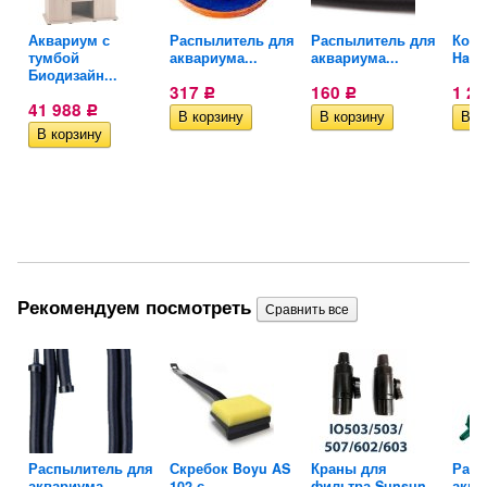
Аквариум с
Распылитель для
Распылитель для
Комп
..
тумбой
аквариума...
аквариума...
Hail
Биодизайн...
317
160
1 2
Р
Р
41 988
Р
Рекомендуем посмотреть
ля
Распылитель для
Скребок Boyu AS
Краны для
Расп
аквариума...
102 с...
фильтра Sunsun...
аква