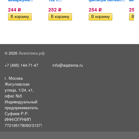
244
252
254
257
Р
Р
Р
© 2026
Акватема.рф
+7 (495) 144-71-47
info@aqatema.ru
г. Москва
Жигулевская
улица, 1/24, к1,
офис №5
Индивидуальный
предприниматель
Суфиев Р.Р.
ИНН/ОГРНИП
772195178093/31377461610054