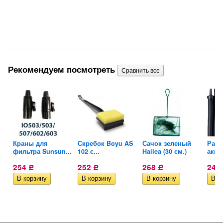
Рекомендуем посмотреть
Краны для
Скребок Boyu AS
Сачок зеленый
Расп
.
фильтра Sunsun...
102 с...
Hailea (30 см.)
аква
254
252
268
244
Р
Р
Р