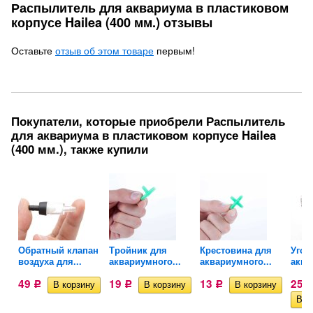
Распылитель для аквариума в пластиковом
корпусе Hailea (400 мм.) отзывы
Оставьте
отзыв об этом товаре
первым!
Покупатели, которые приобрели Распылитель
для аквариума в пластиковом корпусе Hailea
(400 мм.), также купили
Обратный клапан
Тройник для
Крестовина для
Угол
воздуха для...
аквариумного...
аквариумного...
аква
49
19
13
255
Р
Р
Р