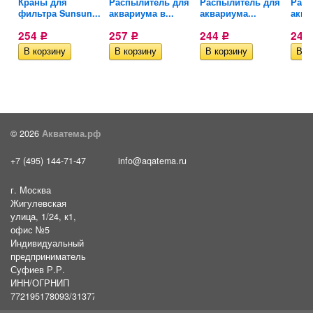
Краны для
Распылитель для
Распылитель для
Расп
.
фильтра Sunsun...
аквариума в...
аквариума...
аква
254
257
244
243
Р
Р
Р
© 2026
Акватема.рф
+7 (495) 144-71-47
info@aqatema.ru
г. Москва
Жигулевская
улица, 1/24, к1,
офис №5
Индивидуальный
предприниматель
Суфиев Р.Р.
ИНН/ОГРНИП
772195178093/31377461610054