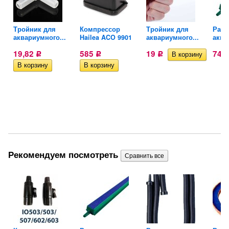
Тройник для
Компрессор
Тройник для
Расп
й
аквариумного...
Hailea ACO 9901
аквариумного...
аква
19,82
585
19
74
Р
Р
Р
Рекомендуем посмотреть