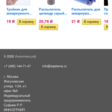
Тройник для
Распылитель
Распылитель для
Пря
аквариумного...
цилиндр серый...
аквариума...
соед
19
20,76
21
18,
Р
Р
Р
© 2026
Акватема.рф
+7 (495) 144-71-47
info@aqatema.ru
г. Москва
Жигулевская
улица, 1/24, к1,
офис №5
Индивидуальный
предприниматель
Суфиев Р.Р.
ИНН/ОГРНИП