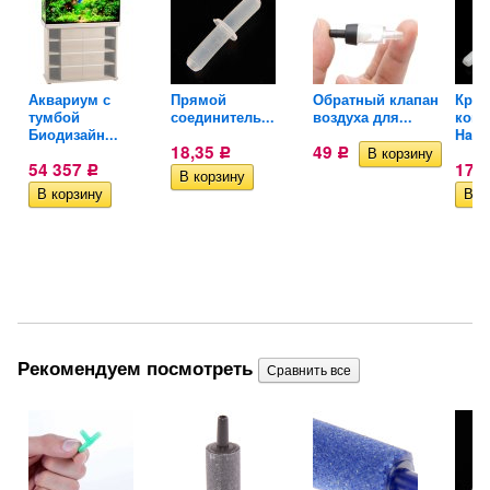
ля
Аквариум с
Прямой
Обратный клапан
Кран
тумбой
соединитель...
воздуха для...
комп
Биодизайн...
HaoHa
18,35
49
Р
Р
54 357
17,
Р
Рекомендуем посмотреть