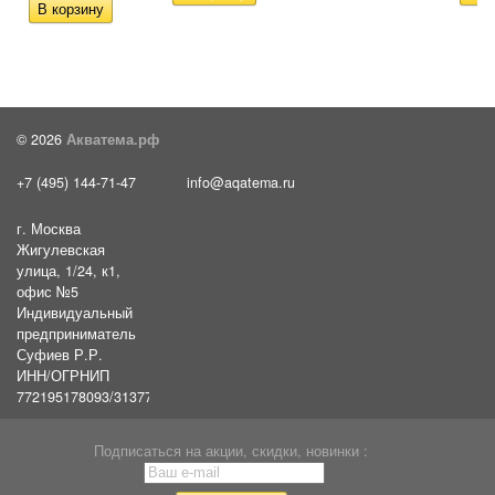
© 2026
Акватема.рф
+7 (495) 144-71-47
info@aqatema.ru
г. Москва
Жигулевская
улица, 1/24, к1,
офис №5
Индивидуальный
предприниматель
Суфиев Р.Р.
ИНН/ОГРНИП
772195178093/31377461610054
Подписаться на акции, скидки, новинки :