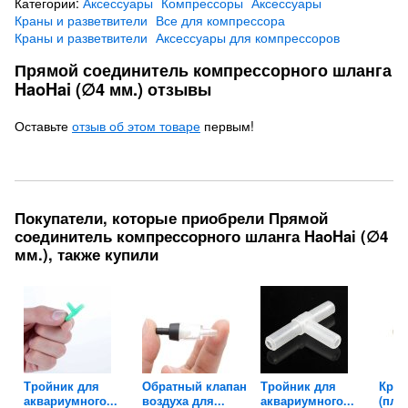
Категории:
Аксессуары
Компрессоры
Аксессуары
Краны и разветвители
Все для компрессора
Краны и разветвители
Аксессуары для компрессоров
Прямой соединитель компрессорного шланга
HaoHai (∅4 мм.) отзывы
Оставьте
отзыв об этом товаре
первым!
Покупатели, которые приобрели Прямой
соединитель компрессорного шланга HaoHai (∅4
мм.), также купили
ля
Тройник для
Обратный клапан
Тройник для
Кран
аквариумного...
воздуха для...
аквариумного...
(плав