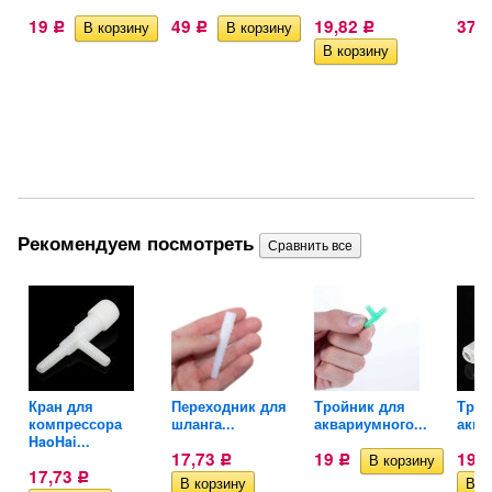
19
49
19,82
37
Р
Р
Р
Рекомендуем посмотреть
Кран для
Переходник для
Тройник для
Трой
.
компрессора
шланга...
аквариумного...
аква
HaoHai...
17,73
19
19,
Р
Р
17,73
Р