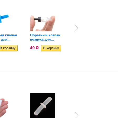
ый клапан
Обратный клапан
Разделитель потока...
 для...
воздуха для...
50
Р
49
Р