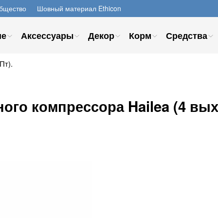
бщество
Шовный материал Ethicon
ие
Аксессуары
Декор
Корм
Средства
Пт).
го компрессора Hailea (4 выхо