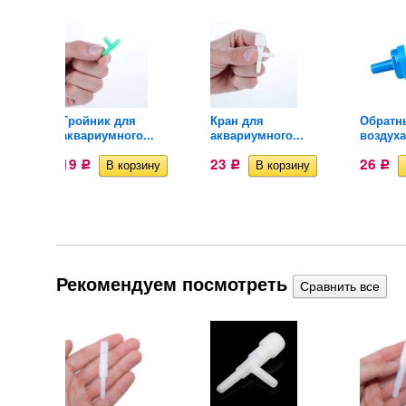
для
Тройник для
Кран для
Обратн
аквариумного...
аквариумного...
воздуха
19
23
26
Р
Р
Р
Рекомендуем посмотреть