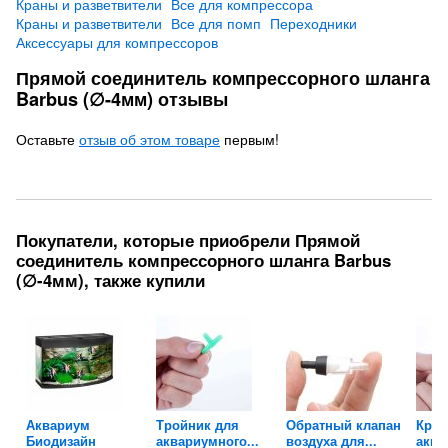
Краны и разветвители
Все для компрессора
Краны и разветвители
Все для помп
Переходники
Аксессуары для компрессоров
Прямой соединитель компрессорного шланга
Barbus (∅-4мм) отзывы
Оставьте
отзыв об этом товаре
первым!
Покупатели, которые приобрели Прямой
соединитель компрессорного шланга Barbus
(∅-4мм), также купили
ля
Аквариум
Тройник для
Обратный клапан
Крес
Биодизайн
аквариумного...
воздуха для...
аква