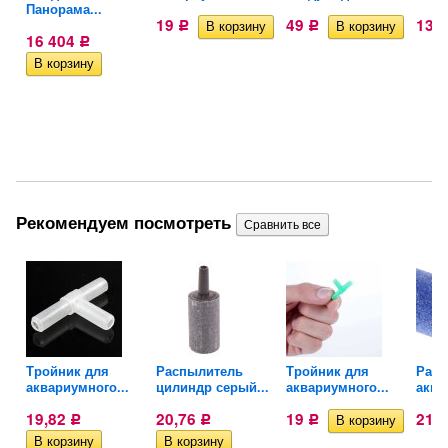
Панорама...
19
49
13
Р
Р
16 404
Р
Рекомендуем посмотреть
Тройник для
Распылитель
Тройник для
Расп
аквариумного...
цилиндр серый...
аквариумного...
аква
19,82
20,76
19
21
Р
Р
Р