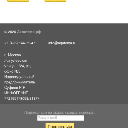
© 2026
Акватема.рф
+7 (495) 144-71-47
info@aqatema.ru
г. Москва
Жигулевская
улица, 1/24, к1,
офис №5
Индивидуальный
предприниматель
Суфиев Р.Р.
ИНН/ОГРНИП
772195178093/31377461610054
Подписаться на акции, скидки, новинки :