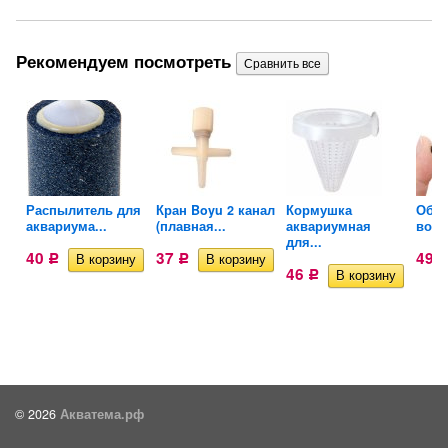
Рекомендуем посмотреть
ля
Распылитель для
Кран Boyu 2 канал
Кормушка
Обра
аквариума...
(плавная...
аквариумная
возд
для...
40
37
49
Р
Р
46
Р
© 2026
Акватема.рф