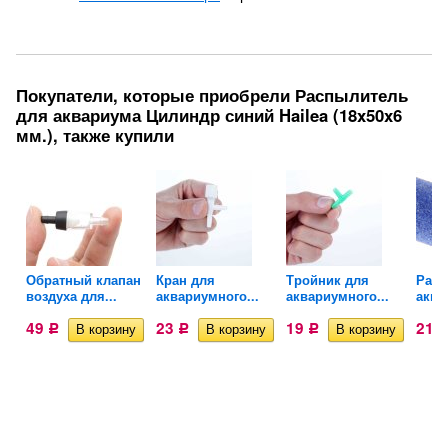
Покупатели, которые приобрели Распылитель
для аквариума Цилиндр синий Hailea (18x50x6
мм.), также купили
ля
Обратный клапан
Кран для
Тройник для
Расп
воздуха для...
аквариумного...
аквариумного...
аква
49
23
19
21
Р
Р
Р