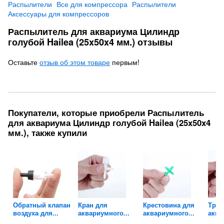
Распылители
Все для компрессора
Распылители
Аксессуары для компрессоров
Распылитель для аквариума Цилиндр
голубой Hailea (25x50x4 мм.) отзывы
Оставьте
отзыв об этом товаре
первым!
Покупатели, которые приобрели Распылитель
для аквариума Цилиндр голубой Hailea (25x50x4
мм.), также купили
ля
Обратный клапан
Кран для
Крестовина для
Трой
воздуха для...
аквариумного...
аквариумного...
аква