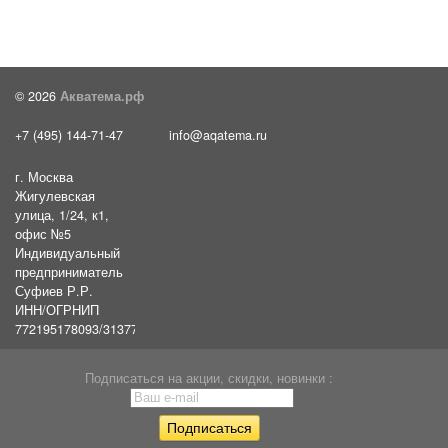
© 2026
Акватема.рф
+7 (495) 144-71-47
info@aqatema.ru
г. Москва
Жигулевская
улица, 1/24, к1,
офис №5
Индивидуальный
предприниматель
Суфиев Р.Р.
ИНН/ОГРНИП
772195178093/31377461610054
Подписаться на акции, скидки, новинки :