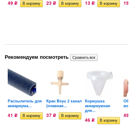
49
23
13
19
Р
Р
Р
Рекомендуем посмотреть
Распылитель для
Кран Boyu 2 канал
Кормушка
Обра
аквариума...
(плавная...
аквариумная
возд
для...
41
37
49
Р
Р
46
Р