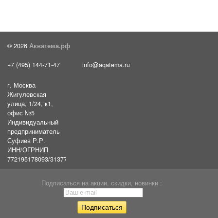
© 2026
Акватема.рф
+7 (495) 144-71-47
info@aqatema.ru
г. Москва
Жигулевская
улица, 1/24, к1,
офис №5
Индивидуальный
предприниматель
Суфиев Р.Р.
ИНН/ОГРНИП
772195178093/31377461610054
Подписаться на акции, скидки, новинки :