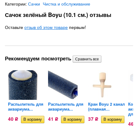
Категории:
Сачки
Чистка и обслуживание
Сачок зелёный Boyu (10.1 см.) отзывы
Оставьте
отзыв об этом товаре
первым!
Рекомендуем посмотреть
Распылитель для
Распылитель для
Кран Boyu 2 канал
Кор
аквариума...
аквариума...
(плавная...
аква
для..
40
41
37
Р
Р
Р
46