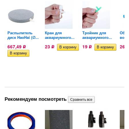
ля
Распылитель
Кран для
Тройник для
Обра
диск HaoHai (∅...
аквариумного...
аквариумного...
возд
667,49
23
19
26
Р
Р
Р
Рекомендуем посмотреть