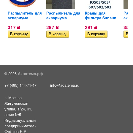
Распылитель для
Распылитель для
Краны для
Расп
аквариума...
аквариума...
фильтра Sunsun...
аква
317
297
291
353
Р
Р
Р
© 2026
Акватема.рф
+7 (495) 144-71-47
info@aqatema.ru
г. Москва
Жигулевская
улица, 1/24, к1,
офис №5
Индивидуальный
предприниматель
Суфиев Р.Р.