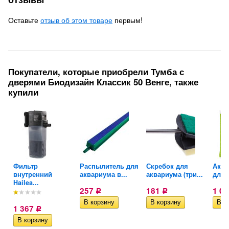
Оставьте
отзыв об этом товаре
первым!
Покупатели, которые приобрели Тумба с
дверями Биодизайн Классик 50 Венге, также
купили
Фильтр
Распылитель для
Скребок для
Акти
..
внутренний
аквариума в...
аквариума (три...
для..
Hailea...
257
181
1 0
Р
Р
1 367
Р