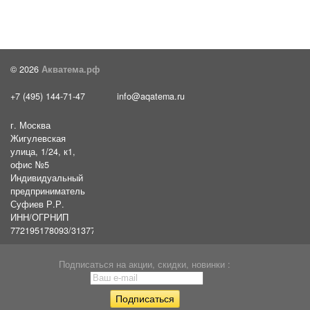
© 2026
Акватема.рф
+7 (495) 144-71-47
info@aqatema.ru
г. Москва
Жигулевская
улица, 1/24, к1,
офис №5
Индивидуальный
предприниматель
Суфиев Р.Р.
ИНН/ОГРНИП
772195178093/31377461610054
Подписаться на акции, скидки, новинки :