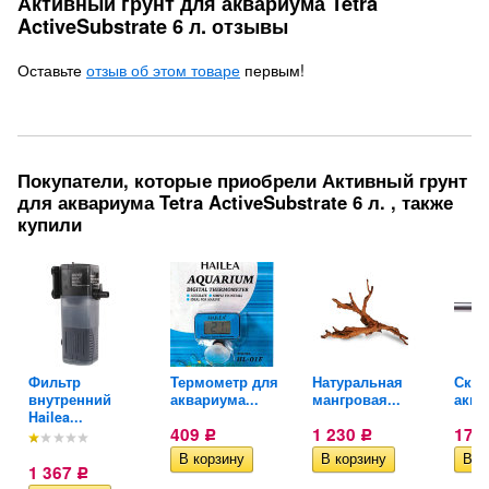
Активный грунт для аквариума Tetra
ActiveSubstrate 6 л. отзывы
Оставьте
отзыв об этом товаре
первым!
Покупатели, которые приобрели Активный грунт
для аквариума Tetra ActiveSubstrate 6 л. , также
купили
Фильтр
Термометр для
Натуральная
Скре
..
внутренний
аквариума...
мангровая...
аква
Hailea...
409
1 230
170
Р
Р
1 367
Р