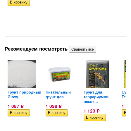
Рекомендуем посмотреть
Грунт природный
Питательный
Грунт для
Субс
Gloxy...
грунт для...
террариумов
Terra
песок...
1 087
1 098
1 1
Р
Р
1 123
Р