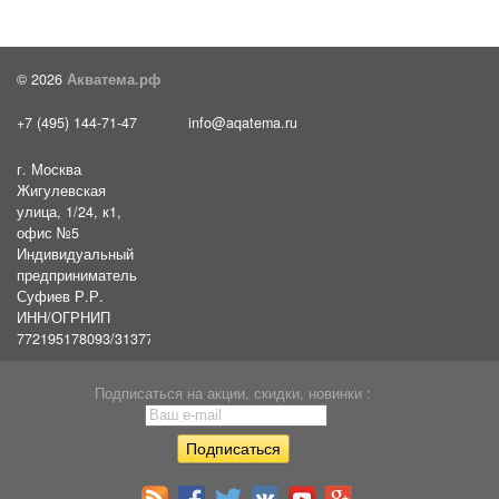
© 2026
Акватема.рф
+7 (495) 144-71-47
info@aqatema.ru
г. Москва
Жигулевская
улица, 1/24, к1,
офис №5
Индивидуальный
предприниматель
Суфиев Р.Р.
ИНН/ОГРНИП
772195178093/31377461610054
Подписаться на акции, скидки, новинки :