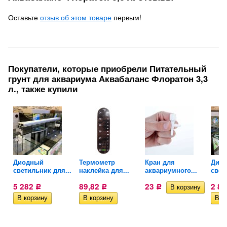
Оставьте
отзыв об этом товаре
первым!
Покупатели, которые приобрели Питательный
грунт для аквариума Аквабаланс Флоратон 3,3
л., также купили
Диодный
Термометр
Кран для
Дио
й
светильник для...
наклейка для...
аквариумного...
свет
5 282
89,82
23
2 8
Р
Р
Р