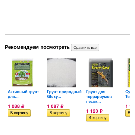
Рекомендуем посмотреть
Активный грунт
Грунт природный
Грунт для
Субс
для...
Gloxy...
террариумов
Terra
песок...
1 088
1 087
1 1
Р
Р
1 123
Р