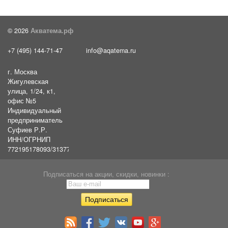
© 2026
Акватема.рф
+7 (495) 144-71-47
info@aqatema.ru
г. Москва
Жигулевская
улица, 1/24, к1,
офис №5
Индивидуальный
предприниматель
Суфиев Р.Р.
ИНН/ОГРНИП
772195178093/31377461610054
Подписаться на акции, скидки, новинки :