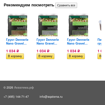
Рекомендуем посмотреть
Грунт Dennerle
Грунт Dennerle
Грунт Dennerle
Пита
Nano Gravel...
Nano Gravel...
Nano Gravel...
грунт
1 034
1 034
1 034
1 0
Р
Р
Р
© 2026
Акватема.рф
+7 (495) 144-71-47
info@aqatema.ru