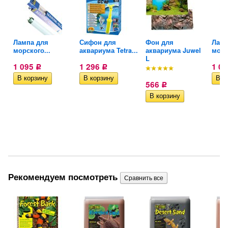
Лампа для
Сифон для
Фон для
Ламп
l
морского...
аквариума Tetra...
аквариума Juwel
морс
L
1 095
1 296
1 0
Р
Р
566
Р
Рекомендуем посмотреть