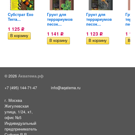
Субстрат Exo
Грунт для
Грунт для
Грун
Terra...
террариумов
террариумов
терр
песок...
песок...
песок
1 125
Р
1 141
1 123
1 1
Р
Р
© 2026
Акватема.рф
+7 (495) 144-71-47
info@aqatema.ru
г. Москва
Жигулевская
улица, 1/24, к1,
офис №5
Индивидуальный
предприниматель
Суфиев Р.Р.