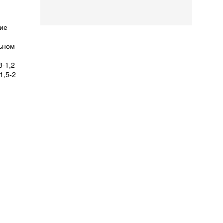
ние
льном
8-1,2
1,5-2