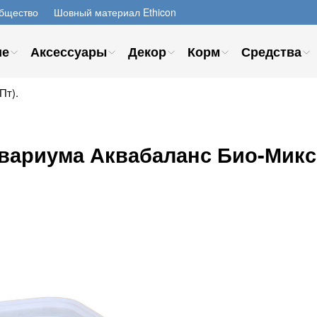
бщество
Шовный материал Ethicon
ие
Аксессуары
Декор
Корм
Средства
Пт).
вариума Аквабаланс Био-Микс 