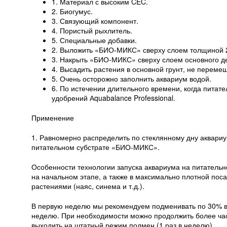
1. Материал с высоким CEC.
2. Биогумус.
3. Связующий компонент.
4. Пористый рыхлитель.
5. Специальные добавки.
2. Выложить «БИО-МИКС» сверху слоем толщиной 2
3. Накрыть «БИО-МИКС» сверху слоем основного де
4. Высадить растения в основной грунт, не переме
5. Очень осторожно заполнить аквариум водой.
6. По истечении длительного времени, когда питат
удобрений Аquabalance Professional.
Применение
1. Равномерно распределить по стеклянному дну аквариу
питательном субстрате «БИО-МИКС».
Особенности технологии запуска аквариума на питател
на начальном этапе, а также в максимально плотной пос
растениями (наяс, синема и т.д.).
В первую неделю мы рекомендуем подменивать по 30% вод
неделю. При необходимости можно продолжить более ча
выходить на штатный режим подмен (1 раз в неделю).