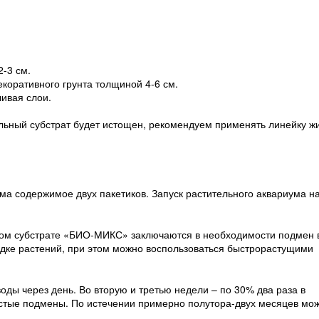
-3 см.
коративного грунта толщиной 4-6 см.
шивая слои.
ельный субстрат будет истощен, рекомендуем применять линейку ж
ма содержимое двух пакетиков. Запуск растительного аквариума н
ьном субстрате «БИО-МИКС» заключаются в необходимости подмен
адке растений, при этом можно воспользоваться быстрорастущими
ы через день. Во вторую и третью недели – по 30% два раза в
стые подмены. По истечении примерно полутора-двух месяцев мо