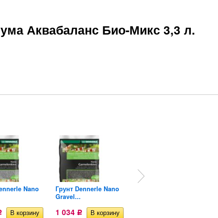
ума Аквабаланс Био-Микс 3,3 л.
ennerle Nano
Грунт Dennerle Nano
Субстрат Exo Terra
.
Gravel...
Земля...
1 034
1 025
Р
Р
Р