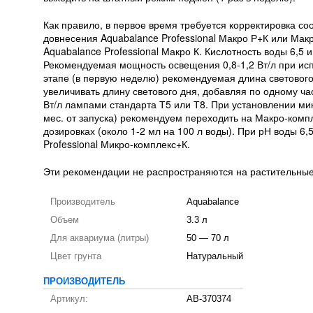
Как правило, в первое время требуется корректировка с
довнесения Aquabalance Professional Макро Р+К или Ма
Aquabalance Professional Макро К. Кислотность воды 6,5
Рекомендуемая мощность освещения 0,8-1,2 Вт/л при ис
этапе (в первую неделю) рекомендуемая длина световог
увеличивать длину светового дня, добавляя по одному час
Вт/л лампами стандарта Т5 или Т8. При установлении ми
мес. от запуска) рекомендуем переходить на Макро-комп
дозировках (около 1-2 мл на 100 л воды). При рН воды 6
Professional Микро-комплекс+К.
Эти рекомендации не распространяются на растительны
Производитель
Aquabalance
Объем
3.3 л
Для аквариума (литры)
50 — 70 л
Цвет грунта
Натуральный
ПРОИЗВОДИТЕЛЬ
Артикул:
AB-370374