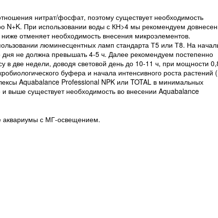
оотношения нитрат/фосфат, поэтому существует необходимость
кро N+K. При использовании воды с КН>4 мы рекомендуем довнесе
 и ниже отменяет необходимость внесения микроэлементов.
пользовании люминесцентных ламп стандарта Т5 или Т8. На нача
о дня не должна превышать 4-5 ч. Далее рекомендуем постепенно
у в две недели, доводя световой день до 10-11 ч, при мощности 0,
кробиологического буфера и начала интенсивного роста растений (
лексы Aquabalance Professional NPK или TOTAL в минимальных
,5 и выше существует необходимость во внесении Aquabalance
е аквариумы с МГ-освещением.