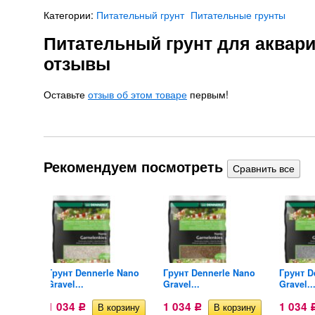
Категории:
Питательный грунт
Питательные грунты
Питательный грунт для аквари
отзывы
Оставьте
отзыв об этом товаре
первым!
Рекомендуем посмотреть
Грунт Dennerle Nano
Грунт Dennerle Nano
Грунт D
сок...
Gravel...
Gravel...
Gravel..
1 034
1 034
1 034
Р
Р