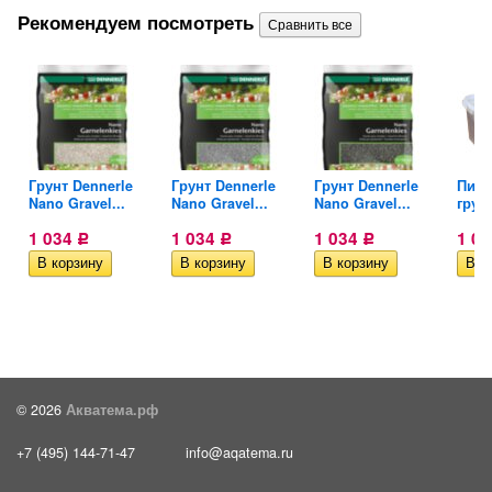
Рекомендуем посмотреть
Грунт Dennerle
Грунт Dennerle
Грунт Dennerle
Пита
Nano Gravel...
Nano Gravel...
Nano Gravel...
грунт
1 034
1 034
1 034
1 0
Р
Р
Р
© 2026
Акватема.рф
+7 (495) 144-71-47
info@aqatema.ru