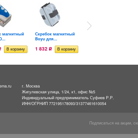
к магнитный
Скребок магнитный
Скребок магнитный
...
Boyu для...
Boyu FMB...
1 832
1 869
Р
Р
Р
ema.ru
г. Москва
Жигулевская улица, 1/24, к1, офис №5
Индивидуальный предприниматель Суфиев Р.Р.
ИНН/ОГРНИП 772195178093/31377461610054
Подписаться на акции, ск