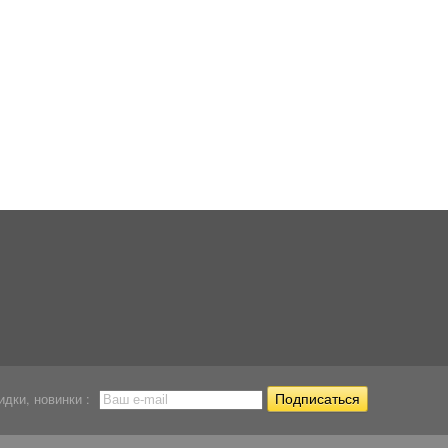
Скребок магнитный
Скребок магнитный
Набор для чистки
плавающий...
Boyu WD...
аквариума...
1 879
1 920
1 294
Р
Р
Р
идки, новинки :