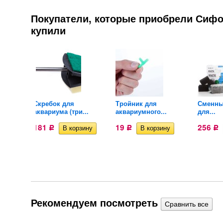
Покупатели, которые приобрели Сифон
купили
Скребок для
Тройник для
Сменны
.
аквариума (три...
аквариумного...
для...
181
19
256
Р
Р
Р
Рекомендуем посмотреть