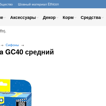
бщество
Шовный материал Ethicon
ие
Аксессуары
Декор
Корм
Средства
Пт).
Сифоны
→
→
ra GC40 средний