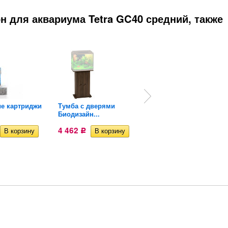
 для аквариума Tetra GC40 средний, также
е картриджи
Тумба с дверями
Аквариум без тумбы...
Биодизайн...
7 491
Р
4 462
Р