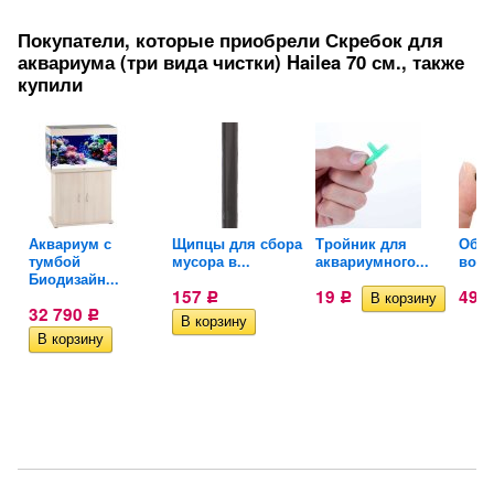
Покупатели, которые приобрели Скребок для
аквариума (три вида чистки) Hailea 70 см., также
купили
Аквариум с
Щипцы для сбора
Тройник для
Обра
тумбой
мусора в...
аквариумного...
возд
Биодизайн...
157
19
49
Р
Р
32 790
Р