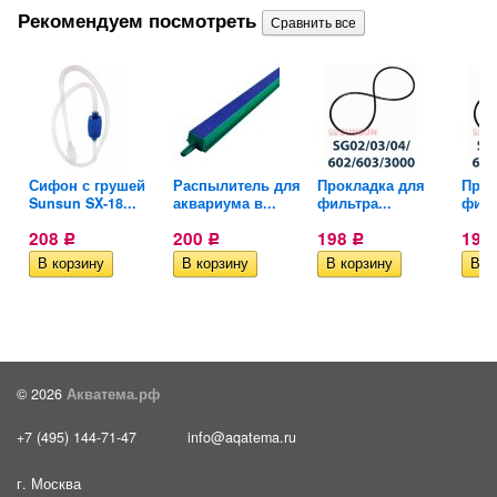
Рекомендуем посмотреть
Сифон с грушей
Распылитель для
Прокладка для
Прок
...
Sunsun SX-18...
аквариума в...
фильтра...
филь
208
200
198
198
Р
Р
Р
© 2026
Акватема.рф
+7 (495) 144-71-47
info@aqatema.ru
г. Москва