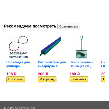
Рекомендуем посмотреть
...
Прокладка для
Распылитель для
Сачок зеленый
Сифо
...
фильтра...
аквариума в...
Hailea (20 см.)
Suns
198
200
189
208
Р
Р
Р
© 2026
Акватема.рф