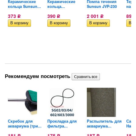
Керамические
Керамические
Помпа течения
Терм
й
кольца Sunsun...
кольца...
Sunsun JVP-230
накл
373
390
2 001
89,
Р
Р
Р
Рекомендуем посмотреть
й
Скребок для
Прокладка для
Распылитель для
Сачо
аквариума (три...
фильтра...
аквариума...
Haile
181
175
187
189
Р
Р
Р