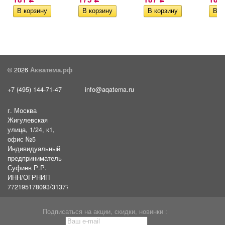
© 2026
Акватема.рф
+7 (495) 144-71-47
info@aqatema.ru
г. Москва
Жигулевская
улица, 1/24, к1,
офис №5
Индивидуальный
предприниматель
Суфиев Р.Р.
ИНН/ОГРНИП
772195178093/31377461610054
Подписаться на акции, скидки, новинки :