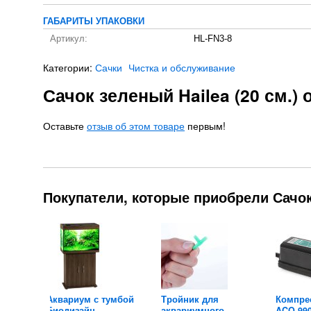
ГАБАРИТЫ УПАКОВКИ
Артикул:
HL-FN3-8
Категории:
Сачки
Чистка и обслуживание
Сачок зеленый Hailea (20 см.)
Оставьте
отзыв об этом товаре
первым!
Покупатели, которые приобрели Сачок 
риджи
Аквариум с тумбой
Тройник для
Компрес
Биодизайн...
аквариумного...
ACO 99