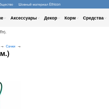
бщество
Шовный материал Ethicon
ие
Аксессуары
Декор
Корм
Средства
Пт).
Сачки
→
→
м.)