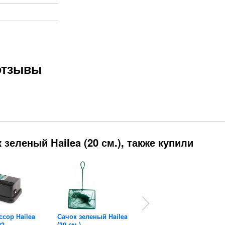
 отзывы
зеленый Hailea (20 см.), также купили
сор Hailea
Сачок зеленый Hailea
Прямой соединитель...
02
(30 см.)