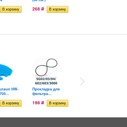
18,35
Р
268
Р
unsun HW-
Прокладка для
Прокладка для
703...
фильтра...
фильтра...
198
198
Р
Р