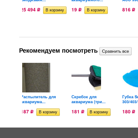
25 494
19
816
Р
Р
Р
Рекомендуем посмотреть
AS 102
Распылитель для
Скребок для
Губка S
аквариума...
аквариума (три...
303/403/
187
181
180
Р
Р
Р