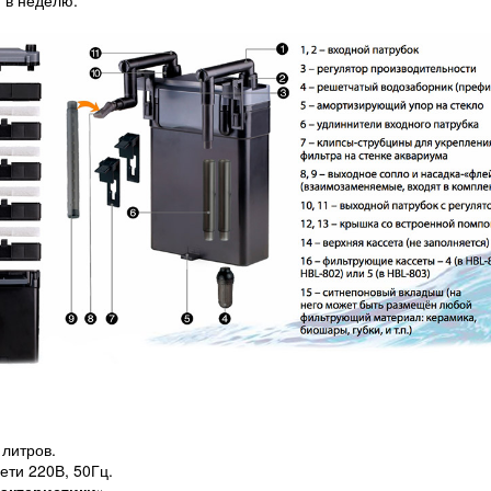
й в неделю.
 литров.
ети 220В, 50Гц.