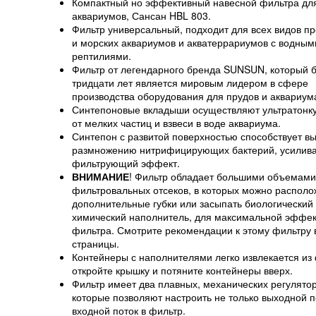
Компактный но эффективный навесной фильтра дл
аквариумов, Сансан HBL 803.
Фильтр универсальный, подходит для всех видов п
и морских аквариумов и акватеррариумов с водным
рептилиями.
Фильтр от легендарного бренда SUNSUN, который 
тридцати лет является мировым лидером в сфере
производства оборудования для прудов и аквариум
Синтепоновые вкладыши осуществляют ультратонку
от мелких частиц и взвеси в воде аквариума.
Синтепон с развитой поверхностью способствует в
размножению нитрифицирующих бактерий, усилив
фильтрующий эффект.
ВНИМАНИЕ
! Фильтр обладает большими объемами
фильтровальных отсеков, в которых можно располо
дополнительные губки или засыпать биологический
химический наполнитель, для максимальной эффек
фильтра. Смотрите рекомендации к этому фильтру 
страницы.
Контейнеры с наполнителями легко извлекается из
откройте крышку и потяните контейнеры вверх.
Фильтр имеет два плавных, механических регулятор
которые позволяют настроить не только выходной п
входной поток в фильтр.