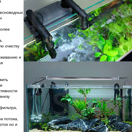
я
ресноводных
и
более
а.
ю очистку
ыживанию и
ая
жить
 и
тивности
внизу
 фильтра,
а потока,
оток но и