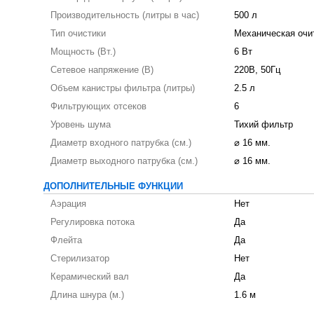
Производительность (литры в час)
500 л
Тип очистики
Механическая очи
Мощность (Вт.)
6 Вт
Сетевое напряжение (В)
220В, 50Гц
Объем канистры фильтра (литры)
2.5 л
Фильтрующих отсеков
6
Уровень шума
Тихий фильтр
Диаметр входного патрубка (см.)
⌀ 16 мм.
Диаметр выходного патрубка (см.)
⌀ 16 мм.
ДОПОЛНИТЕЛЬНЫЕ ФУНКЦИИ
Аэрация
Нет
Регулировка потока
Да
Флейта
Да
Стерилизатор
Нет
Керамический вал
Да
Длина шнура (м.)
1.6 м