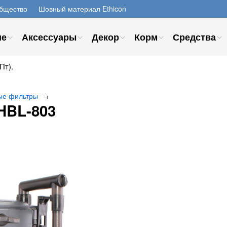
бщество
Шовный материал Ethicon
ие
Аксессуары
Декор
Корм
Средства
Пт).
ые фильтры
→
HBL-803