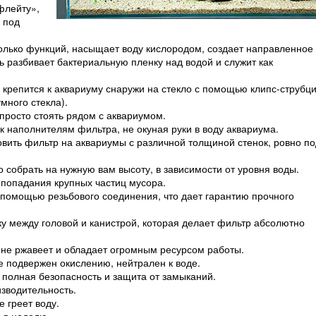
флейту»,
 под
олько функций, насыщает воду кислородом, создает направленное
 разбивает бактериальную пленку над водой и служит как
 крепится к аквариуму снаружи на стекло с помощью клипс-струбц
много стекла).
 просто стоять рядом с аквариумом.
к наполнителям фильтра, не окуная руки в воду аквариума.
новить фильтр на аквариумы с различной толщиной стенок, ровно по
собрать на нужную вам высоту, в зависимости от уровня воды.
попадания крупных частиц мусора.
 помощью резьбового соединения, что дает гарантию прочного
у между головой и канистрой, которая делает фильтр абсолютно
не ржавеет и обладает огромным ресурсом работы.
не подвержен окислению, нейтрален к воде.
полная безопасность и защита от замыканий.
зводительность.
 греет воду.