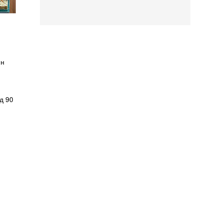
ин
д 90