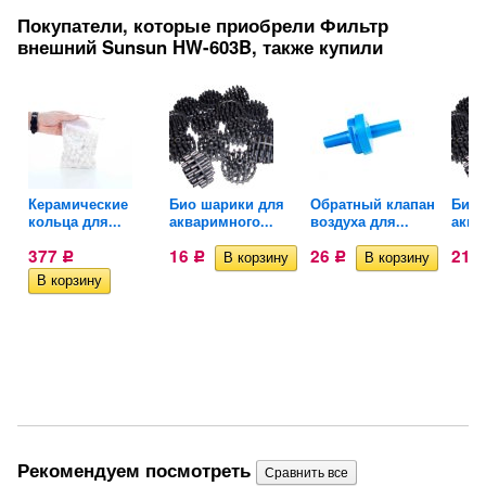
Покупатели, которые приобрели Фильтр
внешний Sunsun HW-603B, также купили
u
Керамические
Био шарики для
Обратный клапан
Био 
кольца для...
акваримного...
воздуха для...
аква
377
16
26
21
Р
Р
Р
Рекомендуем посмотреть