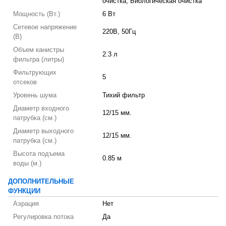
очистка, Биологическая очистка
Мощность (Вт.)
6 Вт
Сетевое напряжение
220В, 50Гц
(В)
Объем канистры
2.3 л
фильтра (литры)
Фильтрующих
5
отсеков
Уровень шума
Тихий фильтр
Диаметр входного
12/15 мм.
патрубка (см.)
Диаметр выходного
12/15 мм.
патрубка (см.)
Высота подъема
0.85 м
воды (м.)
ДОПОЛНИТЕЛЬНЫЕ
ФУНКЦИИ
Аэрация
Нет
Регулировка потока
Да