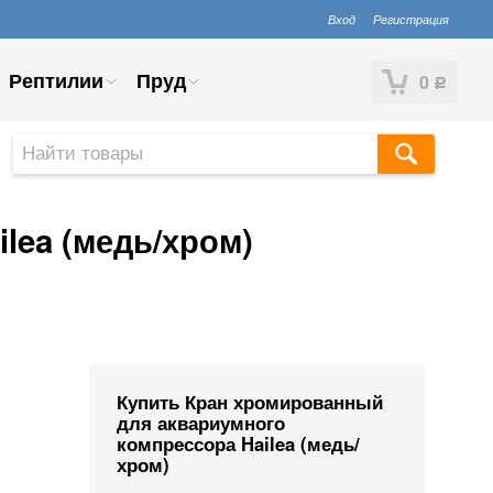
Вход
Регистрация
Рептилии
Пруд
0
Р
lea (медь/хром)
Купить Кран хромированный
для аквариумного
компрессора Hailea (медь/
хром)