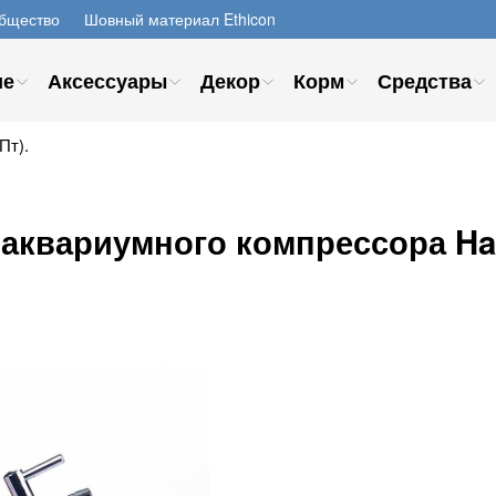
бщество
Шовный материал Ethicon
ие
Аксессуары
Декор
Корм
Средства
Пт).
аквариумного компрессора Hai