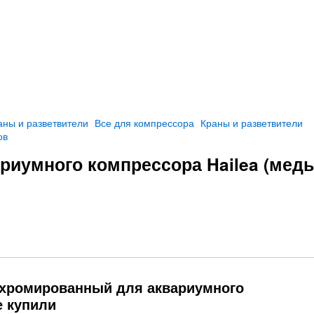
аны и разветвители
Все для компрессора
Краны и разветвители
ов
риумного компрессора Hailea (медь
 хромированный для аквариумного
е купили