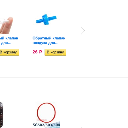
ый клапан
Обратный клапан
Кран для
 для...
воздуха для...
аквариумного...
26
23
Р
Р