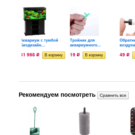
Аквариум с тумбой
Тройник для
Обратн
..
Биодизайн...
аквариумного...
воздуха
41 988
19
49
Р
Р
Р
Рекомендуем посмотреть