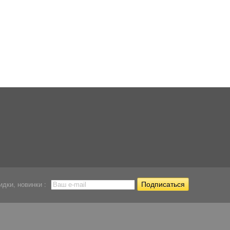
Распылитель для
Термометр для
аквариума...
аквариума...
108
123
Р
Р
Кормушка для сухого
корма...
118
Р
идки, новинки :