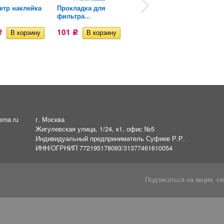
етр наклейка
Прокладка для
Прокладка для
фильтра...
фильтра...
101
105
Р
Р
Р
ema.ru
г. Москва
Жигулевская улица, 1/24, к1, офис №5
Индивидуальный предприниматель Суфиев Р.Р.
ИНН/ОГРНИП 772195178093/31377461610054
Подписаться на акции, ск