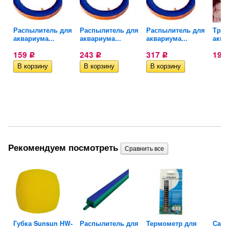
X
Распылитель для
Распылитель для
Распылитель для
Трой
аквариума...
аквариума...
аквариума...
аква
159
243
317
19
Р
Р
Р
Рекомендуем посмотреть
W-
Губка Sunsun HW-
Распылитель для
Термометр для
Сачо