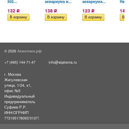
502...
аквариума в...
аквариума...
Haile
132
138
123
143
Р
Р
Р
© 2026
Акватема.рф
+7 (495) 144-71-47
info@aqatema.ru
г. Москва
Жигулевская
улица, 1/24, к1,
офис №5
Индивидуальный
предприниматель
Суфиев Р.Р.
ИНН/ОГРНИП
772195178093/31377461610054