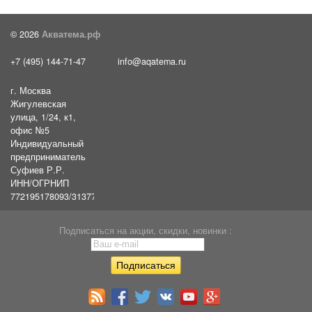
© 2026
Акватема.рф
+7 (495) 144-71-47
info@aqatema.ru
г. Москва
Жигулевская
улица, 1/24, к1,
офис №5
Индивидуальный
предприниматель
Суфиев Р.Р.
ИНН/ОГРНИП
772195178093/31377461610054
Подписаться на акции, скидки, новинки :