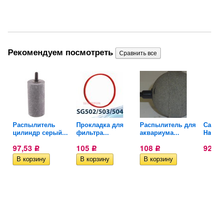
Рекомендуем посмотреть
...
W-
Распылитель
Прокладка для
Распылитель для
Сачо
цилиндр серый...
фильтра...
аквариума...
Haile
97,53
105
108
92
Р
Р
Р