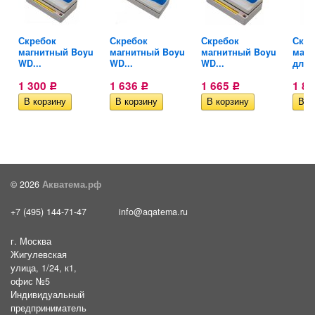
Скребок
Скребок
Скребок
Скре
.
магнитный Boyu
магнитный Boyu
магнитный Boyu
магн
WD...
WD...
WD...
для..
1 300
1 636
1 665
1 8
Р
Р
Р
© 2026
Акватема.рф
+7 (495) 144-71-47
info@aqatema.ru
г. Москва
Жигулевская
улица, 1/24, к1,
офис №5
Индивидуальный
предприниматель