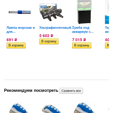
Лампа морская и
Ультрафиолетовый...
Тумба под
Терм
.
для...
аквариум с...
аква
5 602
Р
691
7 015
409
Р
Р
Рекомендуем посмотреть