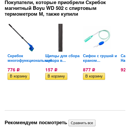
Покупатели, которые приобрели Скребок
магнитный Boyu WD 502 с спиртовым
термометром М, также купили
Скребок
Щипцы для сбора
Сифон с грушей и
Сачо
.
многофункциональный...
мусора в...
краном...
Haile
776
157
877
92
Р
Р
Р
Рекомендуем посмотреть