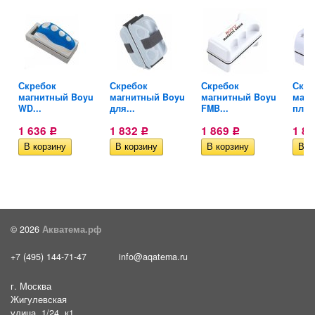
Скребок
Скребок
Скребок
Скре
магнитный Boyu
магнитный Boyu
магнитный Boyu
магн
WD...
для...
FMB...
плав
1 636
1 832
1 869
1 8
Р
Р
Р
© 2026
Акватема.рф
+7 (495) 144-71-47
info@aqatema.ru
г. Москва
Жигулевская
улица, 1/24, к1,