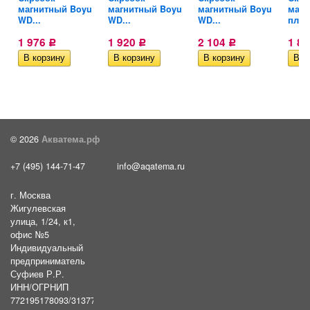
u
магнитный Boyu
магнитный Boyu
магнитный Boyu
магн
WD...
WD...
WD...
плав
1 976
1 920
2 104
1 8
Р
Р
Р
© 2026
Акватема.рф
+7 (495) 144-71-47
info@aqatema.ru
г. Москва
Жигулевская
улица, 1/24, к1,
офис №5
Индивидуальный
предприниматель
Суфиев Р.Р.
ИНН/ОГРНИП
772195178093/31377461610054