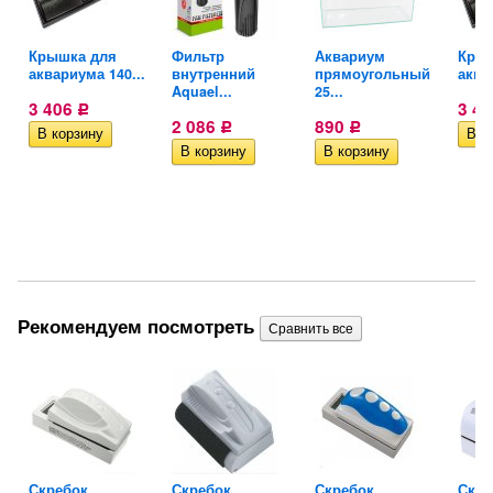
Крышка для
Фильтр
Аквариум
Крыш
й
аквариума 140...
внутренний
прямоугольный
аква
Aquael...
25...
3 406
3 4
Р
2 086
890
Р
Р
Рекомендуем посмотреть
Скребок
Скребок
Скребок
Скре