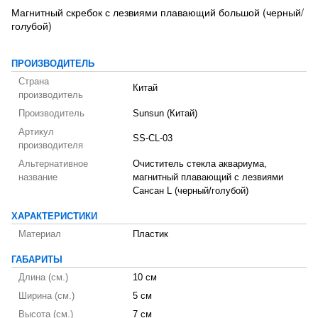
Магнитный скребок с лезвиями плавающий большой (черный/
голубой)
ПРОИЗВОДИТЕЛЬ
Страна
Китай
производитель
Производитель
Sunsun (Китай)
Артикул
SS-CL-03
производителя
Альтернативное
Очиститель стекла аквариума,
название
магнитный плавающий с лезвиями
Сансан L (черный/голубой)
ХАРАКТЕРИСТИКИ
Материал
Пластик
ГАБАРИТЫ
Длина (см.)
10 см
Ширина (см.)
5 см
Высота (см.)
7 см