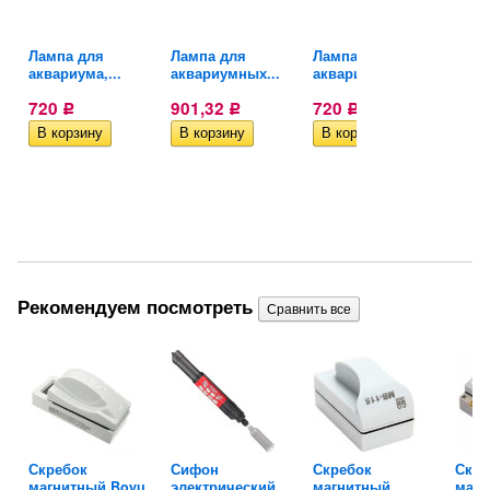
Лампа для
Лампа для
Лампа для
Ламп
аквариума,...
аквариумных...
аквариума,...
аква
720
901,32
720
901
Р
Р
Р
Рекомендуем посмотреть
Скребок
Сифон
Скребок
Скре
...
магнитный Boyu
электрический
магнитный
магн