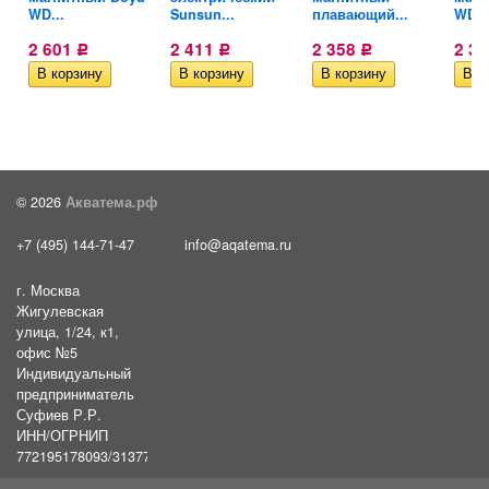
WD...
Sunsun...
плавающий...
WD..
2 601
2 411
2 358
2 3
Р
Р
Р
© 2026
Акватема.рф
+7 (495) 144-71-47
info@aqatema.ru
г. Москва
Жигулевская
улица, 1/24, к1,
офис №5
Индивидуальный
предприниматель
Суфиев Р.Р.
ИНН/ОГРНИП
772195178093/31377461610054