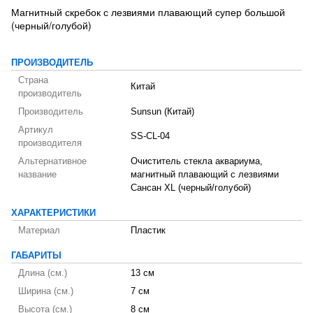
Магнитный скребок с лезвиями плавающий супер большой
(черный/голубой)
ПРОИЗВОДИТЕЛЬ
Страна
Китай
производитель
Производитель
Sunsun (Китай)
Артикул
SS-CL-04
производителя
Альтернативное
Очиститель стекла аквариума,
название
магнитный плавающий с лезвиями
Сансан XL (черный/голубой)
ХАРАКТЕРИСТИКИ
Материал
Пластик
ГАБАРИТЫ
Длина (см.)
13 см
Ширина (см.)
7 см
Высота (см.)
8 см